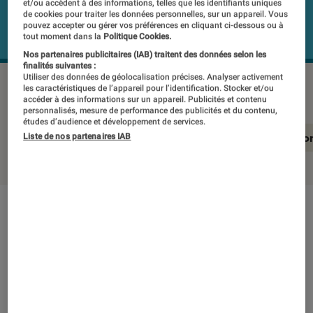
et/ou accèdent à des informations, telles que les identifiants uniques
de cookies pour traiter les données personnelles, sur un appareil. Vous
pouvez accepter ou gérer vos préférences en cliquant ci-dessous ou à
tout moment dans la
Politique Cookies.
Nos partenaires publicitaires (IAB) traitent des données selon les
finalités suivantes :
Utiliser des données de géolocalisation précises. Analyser activement
PHILIPS TAM6805/10
©Labo FNAC
les caractéristiques de l’appareil pour l’identification. Stocker et/ou
accéder à des informations sur un appareil. Publicités et contenu
personnalisés, mesure de performance des publicités et du contenu,
études d’audience et développement de services.
En résumé
Notre test détaillé
Conclusio
Liste de nos partenaires IAB
En résumé
NOTE LABOFNAC
Noté 3 étoiles sur 5
À l’heure où les enceintes Bluetooth ont les