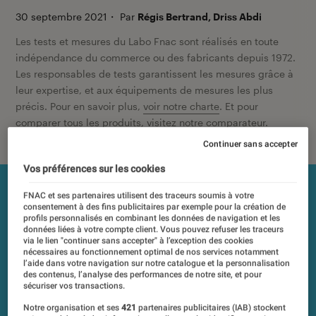
30 septembre 2021
・
Par
Régis Bertrand, Driss Abdi
Les tests et mesures du Labo Fnac sont réalisés en toute
indépendance du commerce ou des fabricants depuis 1972.
Les responsables de tests garantissent les mesures grâce à
leur expertise, et aux équipements de mesures les plus
précis. Pour en savoir plus,
voir notre charte
. Et pour
comparer tous les produits, visitez notre
comparateur
.
Continuer sans accepter
Vos préférences sur les cookies
FNAC et ses partenaires utilisent des traceurs soumis à votre
consentement à des fins publicitaires par exemple pour la création de
profils personnalisés en combinant les données de navigation et les
données liées à votre compte client. Vous pouvez refuser les traceurs
via le lien "continuer sans accepter" à l’exception des cookies
nécessaires au fonctionnement optimal de nos services notamment
l’aide dans votre navigation sur notre catalogue et la personnalisation
des contenus, l’analyse des performances de notre site, et pour
sécuriser vos transactions.
Notre organisation et ses
421
partenaires publicitaires (IAB) stockent