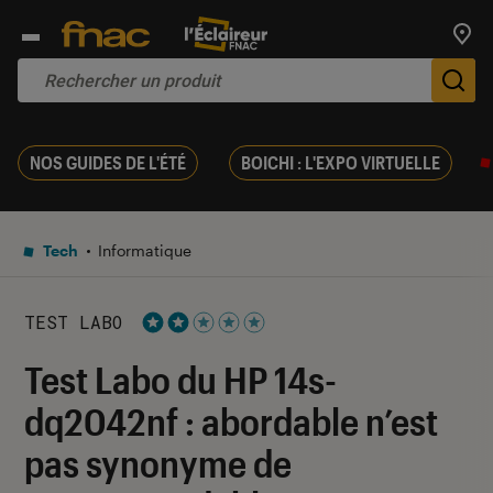
Trouv
De
NOS GUIDES DE L'ÉTÉ
BOICHI : L'EXPO VIRTUELLE
Tech
Informatique
TEST LABO
Noté 2 étoiles sur 5
Test Labo du HP 14s-
dq2042nf : abordable n’est
pas synonyme de