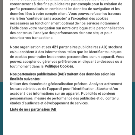
active
consentement à des fins publicitaires par exemple pour la création de
profils personnalisés en combinant les données de navigation et les
données liées à votre compte client. Vous pouvez refuser les traceurs
30 avril 2021
via le lien "continuer sans accepter" à l’exception des cookies
nécessaires au fonctionnement optimal de nos services notamment
l’aide dans votre navigation sur notre catalogue et la personnalisation
Les tests et mesures du Labo Fnac sont réalisés en toute
des contenus, l’analyse des performances de notre site, et pour
indépendance du commerce ou des fabricants depuis 1972.
sécuriser vos transactions.
Les responsables de tests garantissent les mesures grâce à
Notre organisation et ses
421
partenaires publicitaires (IAB) stockent
leur expertise, et aux équipements de mesures les plus
et/ou accèdent à des informations, telles que les identifiants uniques
précis. Pour en savoir plus,
voir notre charte
. Et pour
de cookies pour traiter les données personnelles, sur un appareil. Vous
pouvez accepter ou gérer vos préférences en cliquant ci-dessous ou à
comparer tous les produits, visitez notre
comparateur
.
tout moment dans la
Politique Cookies.
Nos partenaires publicitaires (IAB) traitent des données selon les
finalités suivantes :
Utiliser des données de géolocalisation précises. Analyser activement
les caractéristiques de l’appareil pour l’identification. Stocker et/ou
accéder à des informations sur un appareil. Publicités et contenu
personnalisés, mesure de performance des publicités et du contenu,
études d’audience et développement de services.
Liste de nos partenaires IAB