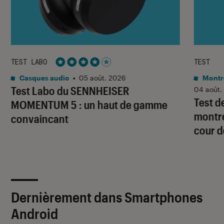
TEST LABO
TEST
Noté 4 étoiles sur 5
Casques audio
•
05 août. 2026
Montre
Test Labo du SENNHEISER
04 août.
Test d
MOMENTUM 5 : un haut de gamme
montre
convaincant
cour d
Dernièrement dans Smartphones
Android