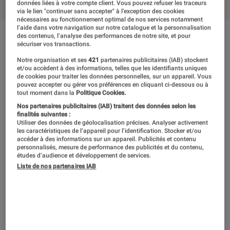
données liées à votre compte client. Vous pouvez refuser les traceurs
via le lien "continuer sans accepter" à l’exception des cookies
nécessaires au fonctionnement optimal de nos services notamment
l’aide dans votre navigation sur notre catalogue et la personnalisation
des contenus, l’analyse des performances de notre site, et pour
En résumé
sécuriser vos transactions.
Notre organisation et ses
421
partenaires publicitaires (IAB) stockent
et/ou accèdent à des informations, telles que les identifiants uniques
Realme ne cache pas ses ambitions sur le
de cookies pour traiter les données personnelles, sur un appareil. Vous
pouvez accepter ou gérer vos préférences en cliquant ci-dessous ou à
marché européen. La jeune marque, qui
tout moment dans la
Politique Cookies.
affiche une croissance record – logique,
Nos partenaires publicitaires (IAB) traitent des données selon les
finalités suivantes :
puisqu’elle est encore en phase de démarrage
Utiliser des données de géolocalisation précises. Analyser activement
les caractéristiques de l’appareil pour l’identification. Stocker et/ou
– ambitionne de rejoindre le top 5 des
accéder à des informations sur un appareil. Publicités et contenu
personnalisés, mesure de performance des publicités et du contenu,
fabricants de smartphones en France,
études d’audience et développement de services.
Liste de nos partenaires IAB
notamment grâce à ses modèles 5G. Pour ce
faire, elle multiplie les références à bas coût,
draguant la cible habituelle de marques telles
que Xiaomi. Son modèle 8 5G s’inscrit dans