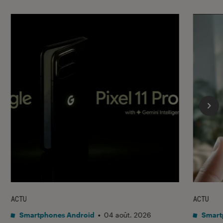
ACTU
ACTU
Smartphones Android
•
04 août. 2026
Smart