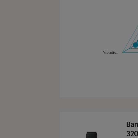
Les notes de ce gr
Bar
320