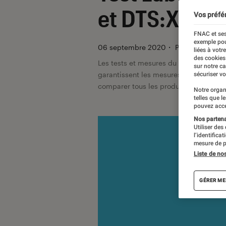
et DTS:X pou
Vos préfé
FNAC et ses
exemple pou
06 septembre 2020
・
Par
Régis Bert
liées à votr
des cookies
Les tests et mesures du Labo Fnac so
sur notre c
garantissent les mesures grâce à leur 
sécuriser vo
comparer tous les produits, visitez no
Notre organ
telles que l
pouvez acce
Nos partenai
Utiliser des
l’identifica
mesure de p
Liste de no
GÉRER ME