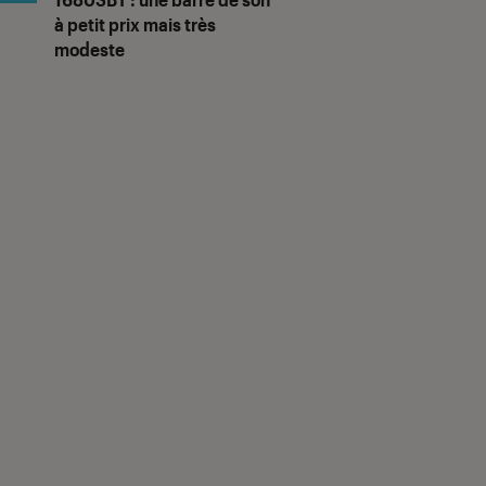
à petit prix mais très
modeste
s F.
Didier P.
4