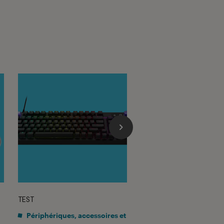
TEST
TEST LABO
sur 5
Noté 4 éto
Périphériques, accessoires et
Mobilité urbaine
•