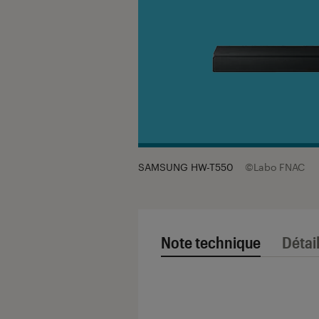
SAMSUNG HW-T550
©Labo FNAC
Note technique
Détai
Note technique