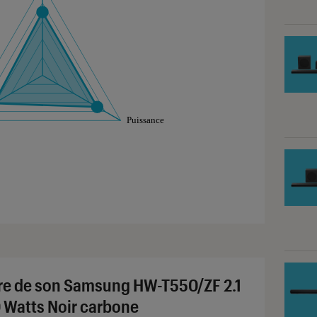
aphique sont à retrouver dans l'onglet "Détail des so
re de son Samsung HW-T550/ZF 2.1
 Watts Noir carbone