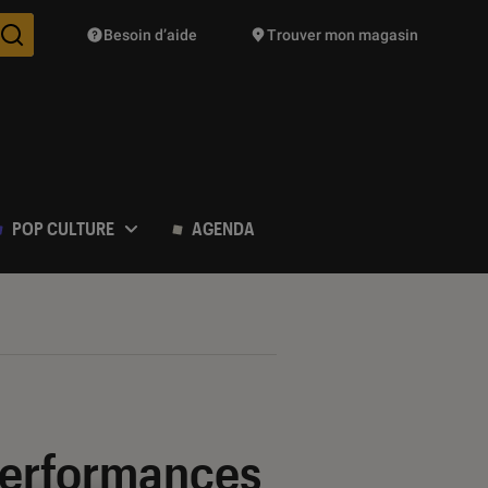
Besoin d’aide
Trouver mon magasin
Des suggestions de produits vont vous être proposées pendant vo
POP CULTURE
AGENDA
performances