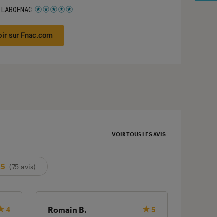
 LABOFNAC
 5 étoiles sur 5
oir sur Fnac.com
VOIR TOUS LES AVIS
.5
(75 avis)
Romain B.
Nicola
4
5