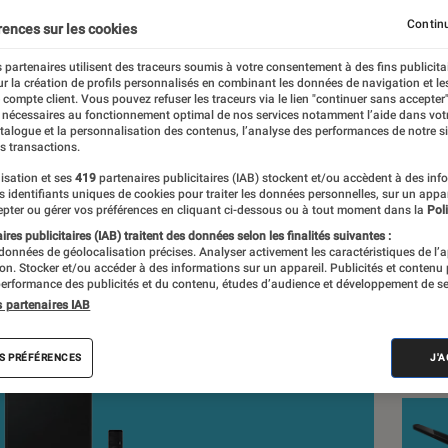
r moins de 300 euros
Continu
rences sur les cookies
 partenaires utilisent des traceurs soumis à votre consentement à des fins publicita
r la création de profils personnalisés en combinant les données de navigation et l
rand
e compte client. Vous pouvez refuser les traceurs via le lien "continuer sans accepter"
 nécessaires au fonctionnement optimal de nos services notamment l’aide dans vot
nt réalisés en toute indépendance du commerce ou des fabricants de
atalogue et la personnalisation des contenus, l’analyse des performances de notre si
expertise, et aux équipements de mesures les plus précis. Pour en s
s transactions.
tre
comparateur
.
isation et ses
419
partenaires publicitaires (IAB) stockent et/ou accèdent à des inf
es identifiants uniques de cookies pour traiter les données personnelles, sur un appa
pter ou gérer vos préférences en cliquant ci-dessous ou à tout moment dans la
Poli
res publicitaires (IAB) traitent des données selon les finalités suivantes :
 données de géolocalisation précises. Analyser activement les caractéristiques de l’
Nos
tion. Stocker et/ou accéder à des informations sur un appareil. Publicités et contenu
erformance des publicités et du contenu, études d’audience et développement de se
de 
s partenaires IAB
VOIR T
S PRÉFÉRENCES
J'