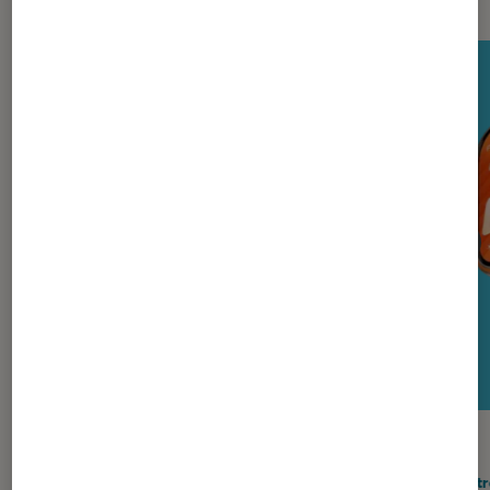
TEST LABO
TEST
Noté 4 étoiles sur 5
Casques audio
•
05 août. 2026
Montre