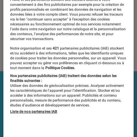
consentement à des fins publicitaires par exemple pour la création de
13 janvier 2020
・
Par
Régis Bertrand
profils personnalisés en combinant les données de navigation et les
données liées à votre compte client. Vous pouvez refuser les traceurs
Les tests et mesures du Labo Fnac sont réalisés en toute
via le lien "continuer sans accepter" à l’exception des cookies
nécessaires au fonctionnement optimal de nos services notamment
indépendance du commerce ou des fabricants depuis 1972.
l’aide dans votre navigation sur notre catalogue et la personnalisation
Les responsables de tests garantissent les mesures grâce à
des contenus, l’analyse des performances de notre site, et pour
leur expertise, et aux équipements de mesures les plus
sécuriser vos transactions.
précis. Pour en savoir plus,
voir notre charte
. Et pour
Notre organisation et ses
421
partenaires publicitaires (IAB) stockent
comparer tous les produits, visitez notre
comparateur
.
et/ou accèdent à des informations, telles que les identifiants uniques
de cookies pour traiter les données personnelles, sur un appareil. Vous
pouvez accepter ou gérer vos préférences en cliquant ci-dessous ou à
tout moment dans la
Politique Cookies.
Nos partenaires publicitaires (IAB) traitent des données selon les
finalités suivantes :
Utiliser des données de géolocalisation précises. Analyser activement
les caractéristiques de l’appareil pour l’identification. Stocker et/ou
accéder à des informations sur un appareil. Publicités et contenu
personnalisés, mesure de performance des publicités et du contenu,
études d’audience et développement de services.
Liste de nos partenaires IAB