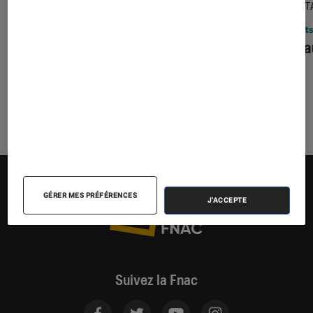
GUIDE
DÉCRYPT
Enceintes audio
•
16 oct. 2019
Objets
Radio : le DAB/DAB+, c’est quoi ?
Mais au
GÉRER MES PRÉFÉRENCES
J'ACCEPTE
Suivez la Fnac