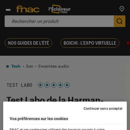
Trouv
De
NOS GUIDES DE L'ÉTÉ
BOICHI : L'EXPO VIRTUELLE
Tech
Son
Enceintes audio
TEST LABO
Noté 5 étoiles sur 5
Test Labo de la Harman-
Kardon Omni 20+ : la qualité
Continuer sans accepter
Vos préférences sur les cookies
audio au rendez-vous
FNAC et ses partenaires utilisent des traceurs soumis à votre