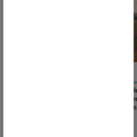
ACTU
ACTU
Enceintes audio
•
07 juil. 2026
Encein
Marshall renouvelle ses enceintes de
Google
salon avec l’Acton IV et la Stanmore
encein
IV
Gemin