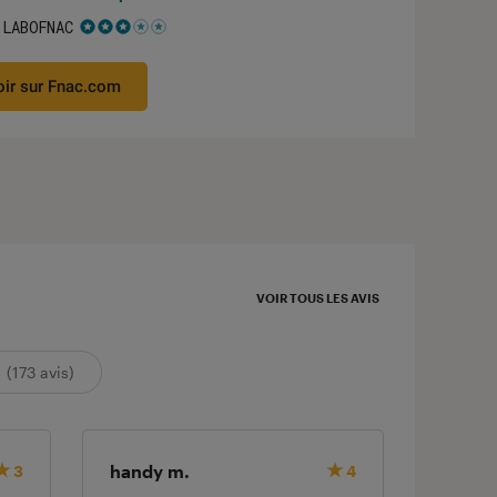
 LABOFNAC
 3 étoiles sur 5
oir sur Fnac.com
VOIR TOUS LES AVIS
(173 avis)
handy m.
JEROM
3
4