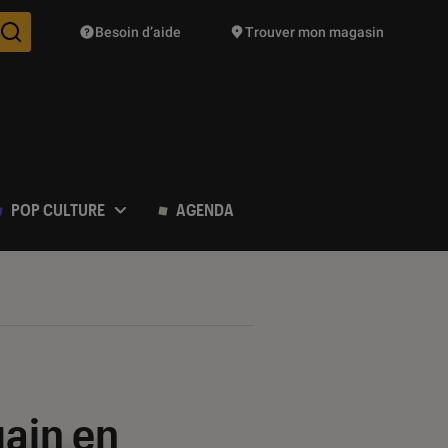
Besoin d’aide
Trouver mon magasin
Des suggestions de produits vont vous être proposées pendant vo
POP CULTURE
AGENDA
gain en