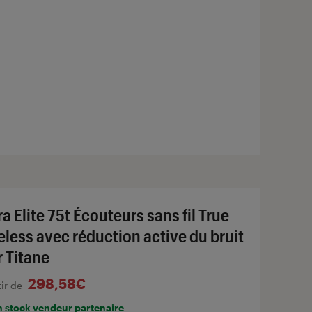
a Elite 75t Écouteurs sans fil True
eless avec réduction active du bruit
r Titane
298,58€
tir de
n stock vendeur partenaire