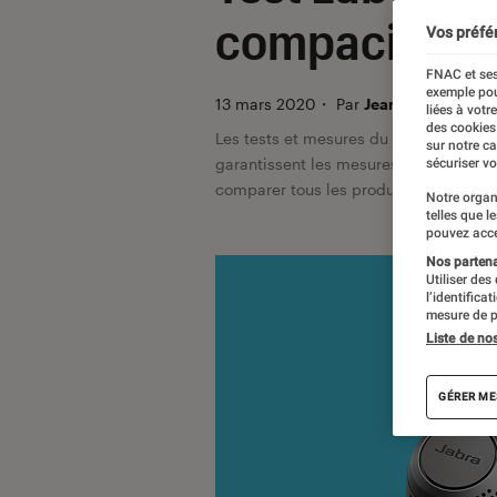
compacité
Vos préfé
FNAC et ses
exemple pou
13 mars 2020
・
Par
Jean-Charles Freli
liées à votr
des cookies
Les tests et mesures du Labo Fnac so
sur notre c
garantissent les mesures grâce à leur 
sécuriser vo
comparer tous les produits, visitez no
Notre organ
telles que l
pouvez acce
Nos partenai
Utiliser des
l’identifica
mesure de p
Liste de no
GÉRER ME