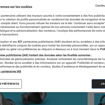
Continu
rences sur les cookies
 partenaires utilisent des traceurs soumis à votre consentement à des fins publicita
r la création de profils personnalisés en combinant les données de navigation et l
er, Mathieu Freitas
e compte client. Vous pouvez refuser les traceurs via le lien "continuer sans accepter"
 nécessaires au fonctionnement optimal de nos services notamment l’aide dans vot
nt réalisés en toute indépendance du commerce ou des fabricants de
atalogue et la personnalisation des contenus, l’analyse des performances de notre si
expertise, et aux équipements de mesures les plus précis. Pour en s
s transactions.
tre
comparateur
.
isation et ses
421
partenaires publicitaires (IAB) stockent et/ou accèdent à des inf
es identifiants uniques de cookies pour traiter les données personnelles, sur un appa
pter ou gérer vos préférences en cliquant ci-dessous ou à tout moment dans la
Poli
res publicitaires (IAB) traitent des données selon les finalités suivantes :
 données de géolocalisation précises. Analyser activement les caractéristiques de l’
Nos
tion. Stocker et/ou accéder à des informations sur un appareil. Publicités et contenu
erformance des publicités et du contenu, études d’audience et développement de se
Cas
s partenaires IAB
VOIR T
S PRÉFÉRENCES
J'