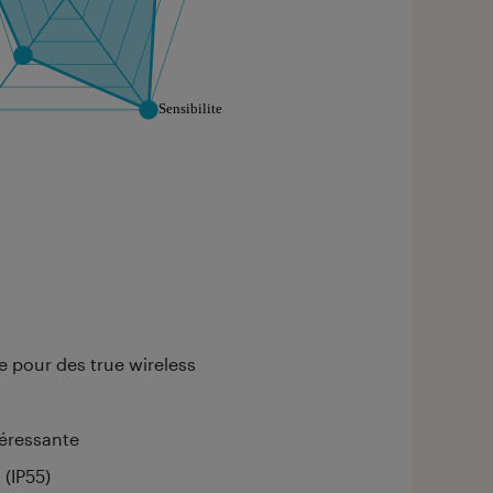
aphique sont à retrouver dans l'onglet "Détail des so
 pour des true wireless
éressante
 (IP55)