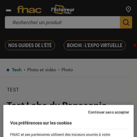
Trouv
De
NOS GUIDES DE L'ÉTÉ
BOICHI : L'EXPO VIRTUELLE
Tech
Photo et vidéo
Photo
TEST
Test Labo du Panasonic
Continuer sans accepter
Lumix TZ90 : un bon
Vos préférences sur les cookies
compagnon de voyage
FNAC et ses partenaires utilisent des traceurs soumis à votre