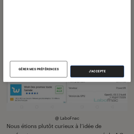
GÉRER MES PRÉFÉRENCES
J'ACCEPTE
@ LaboFnac
Nous étions plutôt curieux à l’idée de