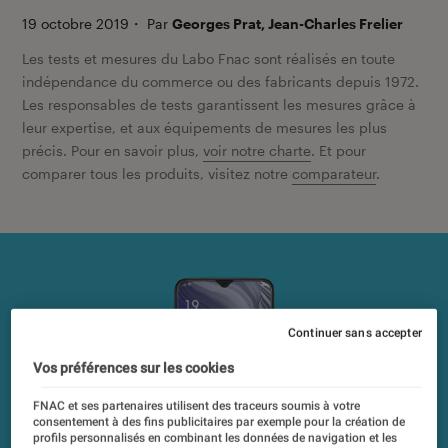
19 octobre 2019
・
Par
Georges Prat, Jean-Charles Frelier
Les tests et mesures du Labo Fnac sont réalisés en toute
indépendance du commerce ou des fabricants depuis 1972.
Les responsables de tests garantissent les mesures grâce à
leur expertise, et aux équipements de mesures les plus
précis. Pour en savoir plus,
voir notre charte
. Et pour
comparer tous les produits, visitez notre
comparateur
.
Continuer sans accepter
Vos préférences sur les cookies
FNAC et ses partenaires utilisent des traceurs soumis à votre
consentement à des fins publicitaires par exemple pour la création de
profils personnalisés en combinant les données de navigation et les