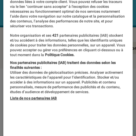
données liées à votre compte client. Vous pouvez refuser les traceurs
via le lien "continuer sans accepter" à l’exception des cookies
nécessaires au fonctionnement optimal de nos services notamment
l’aide dans votre navigation sur notre catalogue et la personnalisation
des contenus, l’analyse des performances de notre site, et pour
sécuriser vos transactions.
Notre organisation et ses
421
partenaires publicitaires (IAB) stockent
et/ou accèdent à des informations, telles que les identifiants uniques
de cookies pour traiter les données personnelles, sur un appareil. Vous
En résumé
Notre test détaillé
Conclusio
pouvez accepter ou gérer vos préférences en cliquant ci-dessous ou à
tout moment dans la
Politique Cookies.
Nos partenaires publicitaires (IAB) traitent des données selon les
finalités suivantes :
Utiliser des données de géolocalisation précises. Analyser activement
les caractéristiques de l’appareil pour l’identification. Stocker et/ou
En résumé
accéder à des informations sur un appareil. Publicités et contenu
personnalisés, mesure de performance des publicités et du contenu,
études d’audience et développement de services.
Liste de nos partenaires IAB
NOTE LABOFNAC
Noté 1 étoiles sur 5
L’Oppo Reno Z est un très beau smartphone
qui reprend les arguments esthétiques de son