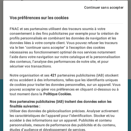
performances passables
Continuer sans accepter
Vos préférences sur les cookies
04 mars 2019
・
Par
Laure Renouard, Jean-Charles Frelier
Les tests et mesures du Labo Fnac sont réalisés en toute
FNAC et ses partenaires utilisent des traceurs soumis à votre
consentement à des fins publicitaires par exemple pour la création de
indépendance du commerce ou des fabricants depuis 1972.
profils personnalisés en combinant les données de navigation et les
Les responsables de tests garantissent les mesures grâce à
données liées à votre compte client. Vous pouvez refuser les traceurs
via le lien "continuer sans accepter" à l’exception des cookies
leur expertise, et aux équipements de mesures les plus
nécessaires au fonctionnement optimal de nos services notamment
précis. Pour en savoir plus,
voir notre charte
. Et pour
l’aide dans votre navigation sur notre catalogue et la personnalisation
comparer tous les produits, visitez notre
comparateur
.
des contenus, l’analyse des performances de notre site, et pour
sécuriser vos transactions.
Notre organisation et ses
421
partenaires publicitaires (IAB) stockent
et/ou accèdent à des informations, telles que les identifiants uniques
de cookies pour traiter les données personnelles, sur un appareil. Vous
pouvez accepter ou gérer vos préférences en cliquant ci-dessous ou à
tout moment dans la
Politique Cookies.
Nos partenaires publicitaires (IAB) traitent des données selon les
finalités suivantes :
Utiliser des données de géolocalisation précises. Analyser activement
les caractéristiques de l’appareil pour l’identification. Stocker et/ou
accéder à des informations sur un appareil. Publicités et contenu
personnalisés, mesure de performance des publicités et du contenu,
études d’audience et développement de services.