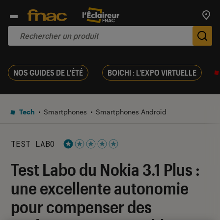
Trouv
De
NOS GUIDES DE L'ÉTÉ
BOICHI : L'EXPO VIRTUELLE
Tech
Smartphones
Smartphones Android
TEST LABO
Noté 1 étoiles sur 5
Test Labo du Nokia 3.1 Plus :
une excellente autonomie
pour compenser des