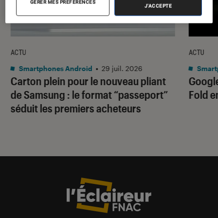
GÉRER MES PRÉFÉRENCES
J'ACCEPTE
ACTU
ACTU
Smartphones Android
•
29 juil. 2026
Smart
Carton plein pour le nouveau pliant
Google
de Samsung : le format “passeport”
Fold e
séduit les premiers acheteurs