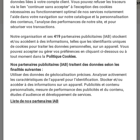
En résumé
Notre test détaillé
Conclusio
données liées à votre compte client. Vous pouvez refuser les traceurs
via le lien "continuer sans accepter" à l’exception des cookies
nécessaires au fonctionnement optimal de nos services notamment
l’aide dans votre navigation sur notre catalogue et la personnalisation
des contenus, l’analyse des performances de notre site, et pour
sécuriser vos transactions.
En résumé
Notre organisation et ses
419
partenaires publicitaires (IAB) stockent
et/ou accèdent à des informations, telles que les identifiants uniques
de cookies pour traiter les données personnelles, sur un appareil. Vous
pouvez accepter ou gérer vos préférences en cliquant ci-dessous ou à
tout moment dans la
Politique Cookies.
Le Canon EOS 77D associé à l’objectif EF-S 18-
Nos partenaires publicitaires (IAB) traitent des données selon les
135 mm f3,5-5,6 IS USM se montre un couple
finalités suivantes :
Utiliser des données de géolocalisation précises. Analyser activement
pertinent pour le photographe voyageur qui
les caractéristiques de l’appareil pour l’identification. Stocker et/ou
accéder à des informations sur un appareil. Publicités et contenu
souhaiterait ne pas avoir à embarquer une
personnalisés, mesure de performance des publicités et du contenu,
études d’audience et développement de services.
multitude d’objectifs. Le boîtier ne tient pas sa
Liste de nos partenaires IAB
promesse en matière de résolution, mais
convainc tout de même quand il s’agit de la
restitution des détails (à 500 Lux). Son
ergonomie plus élaborée que celle du 800D,