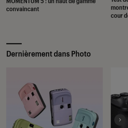
MOMENTUM 5 : un haut de gamme
montre
convaincant
cour d
Dernièrement dans Photo