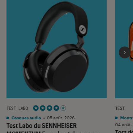
TEST LABO
TEST
Noté 4 étoiles sur 5
Casques audio
•
05 août. 2026
Montre
Test Labo du SENNHEISER
04 août.
Test d