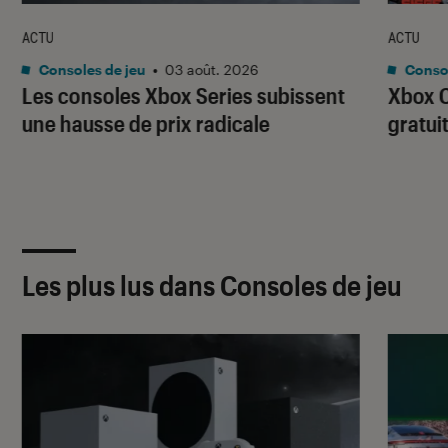
ACTU
ACTU
Consoles de jeu
•
03 août. 2026
Consol
Les consoles Xbox Series subissent
Xbox C
une hausse de prix radicale
gratui
Les plus lus dans Consoles de jeu