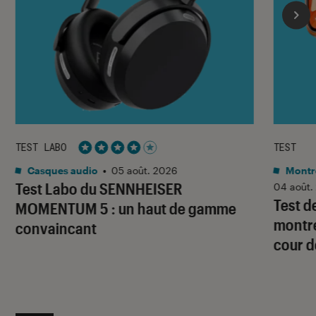
TEST LABO
TEST
Noté 4 étoiles sur 5
Casques audio
•
05 août. 2026
Montre
Test Labo du SENNHEISER
04 août.
Test d
MOMENTUM 5 : un haut de gamme
montre
convaincant
cour d