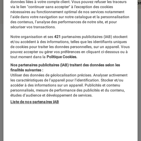
En résumé
Notre test détaillé
Conclusio
données liées à votre compte client. Vous pouvez refuser les traceurs
via le lien "continuer sans accepter" à l’exception des cookies
nécessaires au fonctionnement optimal de nos services notamment
l’aide dans votre navigation sur notre catalogue et la personnalisation
des contenus, l’analyse des performances de notre site, et pour
sécuriser vos transactions.
En résumé
Notre organisation et ses
421
partenaires publicitaires (IAB) stockent
et/ou accèdent à des informations, telles que les identifiants uniques
de cookies pour traiter les données personnelles, sur un appareil. Vous
pouvez accepter ou gérer vos préférences en cliquant ci-dessous ou à
tout moment dans la
Politique Cookies.
Une chose est bien certaine avec la Xbox One
Nos partenaires publicitaires (IAB) traitent des données selon les
X : elle ne se destine pas vraiment à tous les
finalités suivantes :
Utiliser des données de géolocalisation précises. Analyser activement
publics. Plus onéreuse que les autres modèles
les caractéristiques de l’appareil pour l’identification. Stocker et/ou
accéder à des informations sur un appareil. Publicités et contenu
du marché, elle demande un certain
personnalisés, mesure de performance des publicités et du contenu,
études d’audience et développement de services.
investissement pour pouvoir en profiter
Liste de nos partenaires IAB
pleinement : celui de prévoir un support
capable d’afficher la 4K. Ce qui n’est pas
accessible à tout un chacun, et dans le cas
contraire, diminue fortement l’intérêt de la