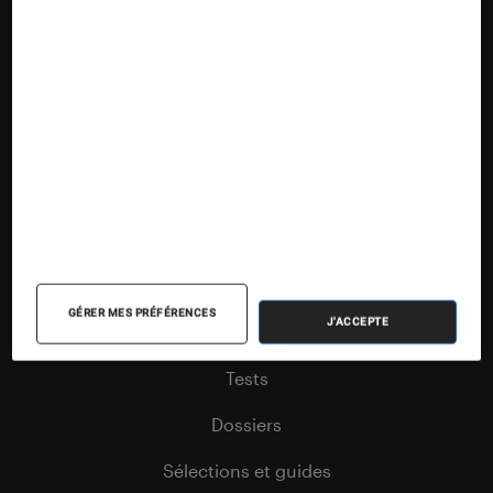
Suivez la Fnac
Nos contenus
Nos flux RSS
GÉRER MES PRÉFÉRENCES
J'ACCEPTE
Articles
Tests
Dossiers
Sélections et guides