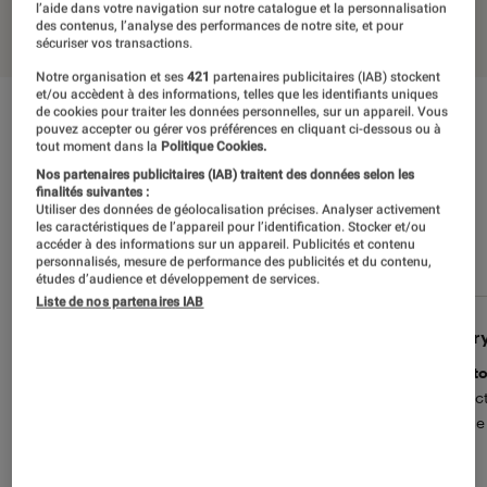
l’aide dans votre navigation sur notre catalogue et la personnalisation
des contenus, l’analyse des performances de notre site, et pour
sécuriser vos transactions.
Notre organisation et ses
421
partenaires publicitaires (IAB) stockent
et/ou accèdent à des informations, telles que les identifiants uniques
de cookies pour traiter les données personnelles, sur un appareil. Vous
L’avis des clients Fnac
pouvez accepter ou gérer vos préférences en cliquant ci-dessous ou à
tout moment dans la
Politique Cookies.
VOIR TOUS LES AVIS
Nos partenaires publicitaires (IAB) traitent des données selon les
finalités suivantes :
Utiliser des données de géolocalisation précises. Analyser activement
les caractéristiques de l’appareil pour l’identification. Stocker et/ou
La note des clients Fnac
4.5
(4 avis)
accéder à des informations sur un appareil. Publicités et contenu
personnalisés, mesure de performance des publicités et du contenu,
études d’audience et développement de services.
Liste de nos partenaires IAB
imad b.
Chry
5
Tres bon telephone pour son prix.
Au t
Quelques mois dutilisation. Fais ce qu on
Fonct
lui demande sans lenteur particuliere. Bel
prise
ecran. Rapport qualite prix imbattable .