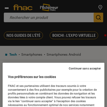
Trouv
De
NOS GUIDES DE L'ÉTÉ
BOICHI : L'EXPO VIRTUELLE
Tech
Smartphones
Smartphones Android
Continuer sans accepter
TEST
Noté 2 étoiles sur 5
Vos préférences sur les cookies
Test Labo du Wiko View XL
FNAC et ses partenaires utilisent des traceurs soumis à votre
consentement à des fins publicitaires par exemple pour la création de
profils personnalisés en combinant les données de navigation et les
30 octobre 2017
données liées à votre compte client. Vous pouvez refuser les traceurs
via le lien "continuer sans accepter" à l’exception des cookies
nécessaires au fonctionnement optimal de nos services notamment