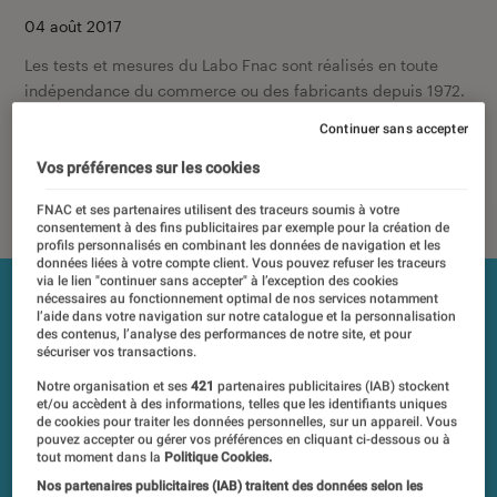
04 août 2017
Les tests et mesures du Labo Fnac sont réalisés en toute
indépendance du commerce ou des fabricants depuis 1972.
Les responsables de tests garantissent les mesures grâce à
Continuer sans accepter
leur expertise, et aux équipements de mesures les plus
précis. Pour en savoir plus,
voir notre charte
. Et pour
Vos préférences sur les cookies
comparer tous les produits, visitez notre
comparateur
.
FNAC et ses partenaires utilisent des traceurs soumis à votre
consentement à des fins publicitaires par exemple pour la création de
profils personnalisés en combinant les données de navigation et les
données liées à votre compte client. Vous pouvez refuser les traceurs
via le lien "continuer sans accepter" à l’exception des cookies
nécessaires au fonctionnement optimal de nos services notamment
l’aide dans votre navigation sur notre catalogue et la personnalisation
des contenus, l’analyse des performances de notre site, et pour
sécuriser vos transactions.
Notre organisation et ses
421
partenaires publicitaires (IAB) stockent
et/ou accèdent à des informations, telles que les identifiants uniques
de cookies pour traiter les données personnelles, sur un appareil. Vous
pouvez accepter ou gérer vos préférences en cliquant ci-dessous ou à
tout moment dans la
Politique Cookies.
Nos partenaires publicitaires (IAB) traitent des données selon les