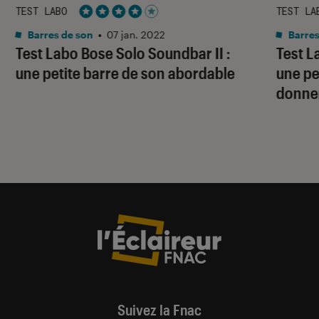
TEST LABO
TEST LA
Noté 4 étoiles sur 5
Barres de son
•
07 jan. 2022
Barres
Test Labo Bose Solo Soundbar II :
Test L
une petite barre de son abordable
une pe
donner
Suivez la Fnac