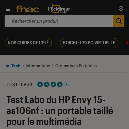
Trouv
De
NOS GUIDES DE L'ÉTÉ
BOICHI : L'EXPO VIRTUELLE
Tech
Informatique
Ordinateurs Portables
TEST LABO
Noté 4 étoiles sur 5
Test Labo du HP Envy 15-
as106nf : un portable taillé
pour le multimédia