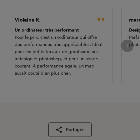
Violaine R.
marc
5
Un ordinateur très performant
Desi
Pour le prix, c'est un ordinateur qui offre
Parfa
des performances très appréciables. Idéal
phot
pour les petits travaux de graphisme sur
indesign et photoshop, et pour un usage
courant. A performance égale, un mac
aurait couté bien plus cher.
Partager