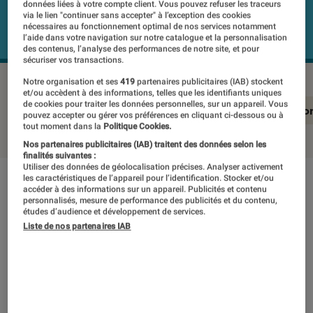
données liées à votre compte client. Vous pouvez refuser les traceurs
via le lien "continuer sans accepter" à l’exception des cookies
nécessaires au fonctionnement optimal de nos services notamment
l’aide dans votre navigation sur notre catalogue et la personnalisation
des contenus, l’analyse des performances de notre site, et pour
sécuriser vos transactions.
Notre organisation et ses
419
partenaires publicitaires (IAB) stockent
et/ou accèdent à des informations, telles que les identifiants uniques
de cookies pour traiter les données personnelles, sur un appareil. Vous
En résumé
Notre test détaillé
Conclusio
pouvez accepter ou gérer vos préférences en cliquant ci-dessous ou à
tout moment dans la
Politique Cookies.
Nos partenaires publicitaires (IAB) traitent des données selon les
finalités suivantes :
Utiliser des données de géolocalisation précises. Analyser activement
les caractéristiques de l’appareil pour l’identification. Stocker et/ou
En résumé
accéder à des informations sur un appareil. Publicités et contenu
personnalisés, mesure de performance des publicités et du contenu,
études d’audience et développement de services.
Liste de nos partenaires IAB
NOTE LABOFNAC
Noté 4 étoiles sur 5
Le HP Envy 15-as106nf est un joli ordinateur
portable taillé pour un usage bureautique et