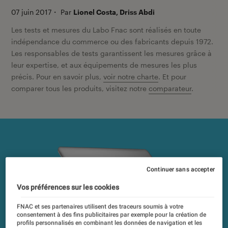
07 juin 2017
・
Par
Lionel Costa, Driss Abdi
Les tests et mesures du Labo Fnac sont réalisés en toute
indépendance du commerce ou des fabricants depuis 1972.
Les responsables de tests garantissent les mesures grâce à
leur expertise, et aux équipements de mesures les plus
précis. Pour en savoir plus,
voir notre charte
. Et pour
comparer tous les produits, visitez notre
comparateur
.
Continuer sans accepter
Vos préférences sur les cookies
FNAC et ses partenaires utilisent des traceurs soumis à votre
consentement à des fins publicitaires par exemple pour la création de
profils personnalisés en combinant les données de navigation et les