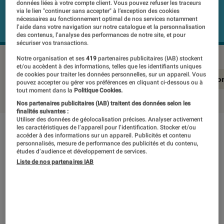
données liées à votre compte client. Vous pouvez refuser les traceurs
via le lien "continuer sans accepter" à l’exception des cookies
nécessaires au fonctionnement optimal de nos services notamment
l’aide dans votre navigation sur notre catalogue et la personnalisation
des contenus, l’analyse des performances de notre site, et pour
sécuriser vos transactions.
Notre organisation et ses
419
partenaires publicitaires (IAB) stockent
et/ou accèdent à des informations, telles que les identifiants uniques
de cookies pour traiter les données personnelles, sur un appareil. Vous
En résumé
Notre test détaillé
Conclusio
pouvez accepter ou gérer vos préférences en cliquant ci-dessous ou à
tout moment dans la
Politique Cookies.
Nos partenaires publicitaires (IAB) traitent des données selon les
finalités suivantes :
Utiliser des données de géolocalisation précises. Analyser activement
les caractéristiques de l’appareil pour l’identification. Stocker et/ou
En résumé
accéder à des informations sur un appareil. Publicités et contenu
personnalisés, mesure de performance des publicités et du contenu,
études d’audience et développement de services.
Liste de nos partenaires IAB
NOTE LABOFNAC
Noté 4 étoiles sur 5
Malgré son positionnement en milieu de
gamme sans prétention, le HP Envy 13-