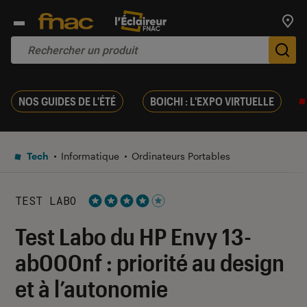
Trouv
De
NOS GUIDES DE L'ÉTÉ
BOICHI : L'EXPO VIRTUELLE
Tech
Informatique
Ordinateurs Portables
TEST LABO
Noté 4 étoiles sur 5
Test Labo du HP Envy 13-
ab000nf : priorité au design
et à l’autonomie