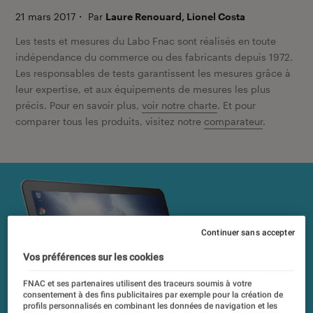
21 mars 2017
・
Par
Laure Renouard, Lionel Costa
Les tests et mesures du Labo Fnac sont réalisés en toute
indépendance du commerce ou des fabricants depuis 1972.
Les responsables de tests garantissent les mesures grâce à
leur expertise, et aux équipements de mesures les plus
précis. Pour en savoir plus,
voir notre charte
. Et pour
comparer tous les produits, visitez notre
comparateur
.
Continuer sans accepter
Vos préférences sur les cookies
FNAC et ses partenaires utilisent des traceurs soumis à votre
consentement à des fins publicitaires par exemple pour la création de
profils personnalisés en combinant les données de navigation et les