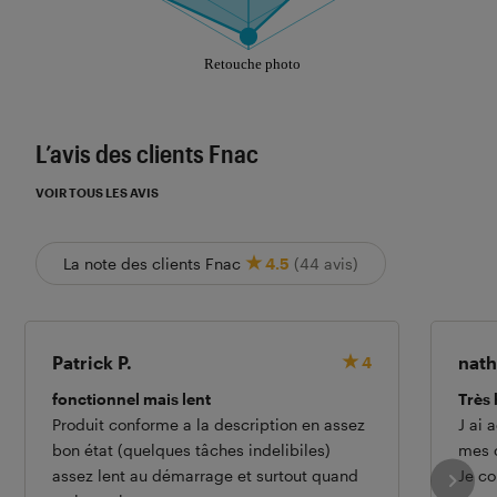
Les notes de ce graphique sont à retrouver dans l'
L’avis des clients Fnac
VOIR TOUS LES AVIS
La note des clients Fnac
4.5
(44 avis)
Patrick P.
nath
4
fonctionnel mais lent
Très 
Produit conforme a la description en assez
J ai 
bon état (quelques tâches indelibiles)
mes 
assez lent au démarrage et surtout quand
Je co