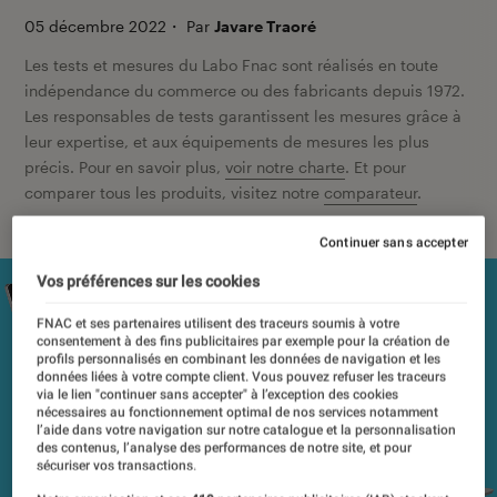
05 décembre 2022
・
Par
Javare Traoré
Les tests et mesures du Labo Fnac sont réalisés en toute
indépendance du commerce ou des fabricants depuis 1972.
Les responsables de tests garantissent les mesures grâce à
leur expertise, et aux équipements de mesures les plus
précis. Pour en savoir plus,
voir notre charte
. Et pour
comparer tous les produits, visitez notre
comparateur
.
Continuer sans accepter
Vos préférences sur les cookies
FNAC et ses partenaires utilisent des traceurs soumis à votre
consentement à des fins publicitaires par exemple pour la création de
profils personnalisés en combinant les données de navigation et les
données liées à votre compte client. Vous pouvez refuser les traceurs
via le lien "continuer sans accepter" à l’exception des cookies
nécessaires au fonctionnement optimal de nos services notamment
l’aide dans votre navigation sur notre catalogue et la personnalisation
des contenus, l’analyse des performances de notre site, et pour
sécuriser vos transactions.