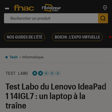
Trouv
De
NOS GUIDES DE L'ÉTÉ
BOICHI : L'EXPO VIRTUELLE
Tech
Informatique
TEST LABO
Noté 2 étoiles sur 5
Test Labo du Lenovo IdeaPad
1 14IGL7 : un laptop à la
traîne