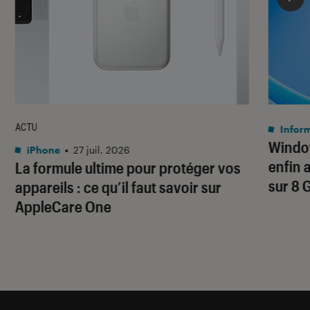
ACTU
Infor
Window
iPhone
•
27 juil. 2026
enfin 
La formule ultime pour protéger vos
sur 8 
appareils : ce qu’il faut savoir sur
AppleCare One