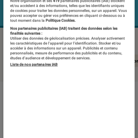
Notre organisation et ses
419
partenaires publicitaires (IAB) stockent
et/ou accèdent à des informations, telles que les identifiants uniques
de cookies pour traiter les données personnelles, sur un appareil. Vous
pouvez accepter ou gérer vos préférences en cliquant ci-dessous ou à
tout moment dans la
Politique Cookies.
Nos partenaires publicitaires (IAB) traitent des données selon les
finalités suivantes :
LENOVO IdeaPad 1 14IGL7
©Labo Fnac
Utiliser des données de géolocalisation précises. Analyser activement
les caractéristiques de l’appareil pour l’identification. Stocker et/ou
accéder à des informations sur un appareil. Publicités et contenu
personnalisés, mesure de performance des publicités et du contenu,
études d’audience et développement de services.
En résumé
Notre test détaillé
Conclusio
Liste de nos partenaires IAB
En résumé
NOTE LABOFNAC
Noté 2 étoiles sur 5
Sa grande autonomie dépassant les 10 heures