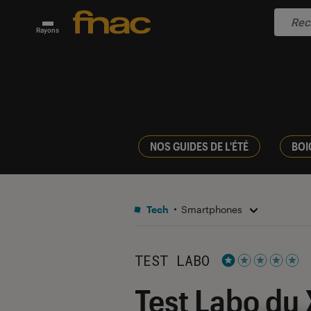
Rayons
NOS GUIDES DE L'ÉTÉ
BOI
Tech
Smartphones
TEST LABO
Noté 1 étoiles su
Test Labo du 