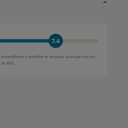
7.4
 smartphone à émettre et recevoir quelque soit les
g et 4G)