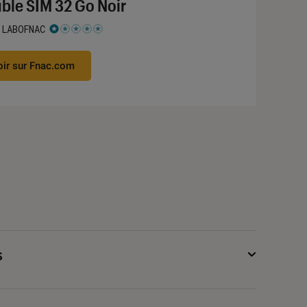
ble SIM 32 Go Noir
 LABOFNAC
 1 étoiles sur 5
oir sur Fnac.com
s