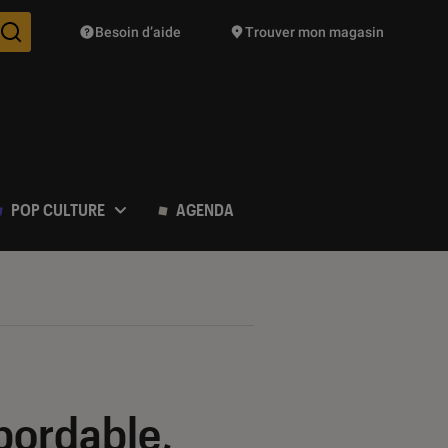
Besoin d’aide
Trouver mon magasin
Des suggestions de produits vont vous être proposées pendant vo
POP CULTURE
AGENDA
abordable,