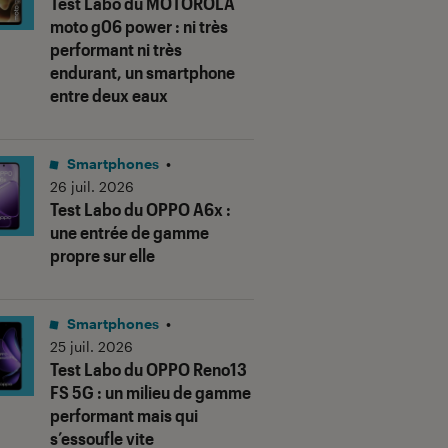
Test Labo du MOTOROLA
moto g06 power : ni très
performant ni très
endurant, un smartphone
entre deux eaux
Smartphones
•
26 juil. 2026
Test Labo du OPPO A6x :
une entrée de gamme
propre sur elle
Smartphones
•
25 juil. 2026
Test Labo du OPPO Reno13
FS 5G : un milieu de gamme
performant mais qui
s’essoufle vite