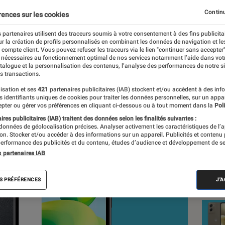
a détente
Continu
rences sur les cookies
 partenaires utilisent des traceurs soumis à votre consentement à des fins publicita
r la création de profils personnalisés en combinant les données de navigation et l
 Frelier
e compte client. Vous pouvez refuser les traceurs via le lien "continuer sans accepter"
 nécessaires au fonctionnement optimal de nos services notamment l’aide dans vot
nt réalisés en toute indépendance du commerce ou des fabricants de
atalogue et la personnalisation des contenus, l’analyse des performances de notre si
expertise, et aux équipements de mesures les plus précis. Pour en s
s transactions.
tre
comparateur
.
isation et ses
421
partenaires publicitaires (IAB) stockent et/ou accèdent à des inf
es identifiants uniques de cookies pour traiter les données personnelles, sur un appa
pter ou gérer vos préférences en cliquant ci-dessous ou à tout moment dans la
Poli
res publicitaires (IAB) traitent des données selon les finalités suivantes :
 données de géolocalisation précises. Analyser activement les caractéristiques de l’
Nos
tion. Stocker et/ou accéder à des informations sur un appareil. Publicités et contenu
erformance des publicités et du contenu, études d’audience et développement de se
Sma
s partenaires IAB
VOIR T
S PRÉFÉRENCES
J'