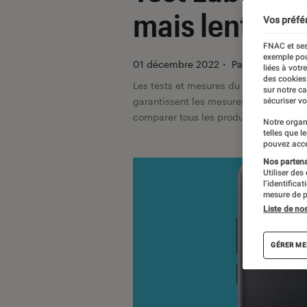
mais lent à l
Vos préfé
FNAC et ses
exemple pou
01 décembre 2022
・
Par
Jean-Charles
liées à votr
des cookies
Les tests et mesures du Labo Fnac so
sur notre c
garantissent les mesures grâce à leur 
sécuriser vo
comparer tous les produits, visitez no
Notre organ
telles que l
pouvez acce
Nos partenai
Utiliser des
l’identifica
mesure de p
Liste de no
GÉRER ME