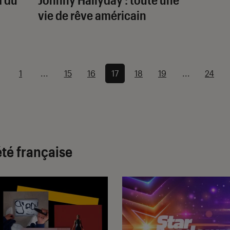
vie de rêve américain
1
...
15
16
17
18
19
...
24
été française