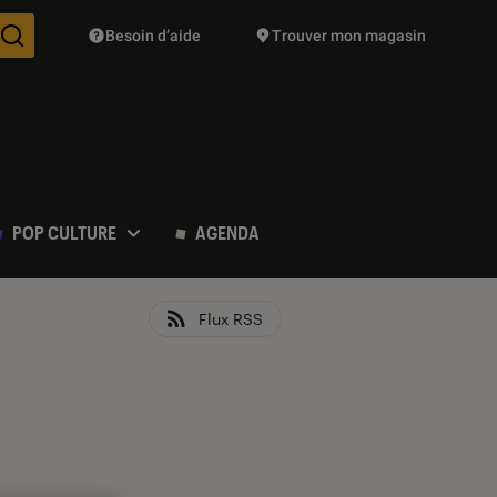
Besoin d’aide
Trouver mon magasin
Des suggestions de produits vont vous être proposées pendant vo
POP CULTURE
AGENDA
Flux RSS