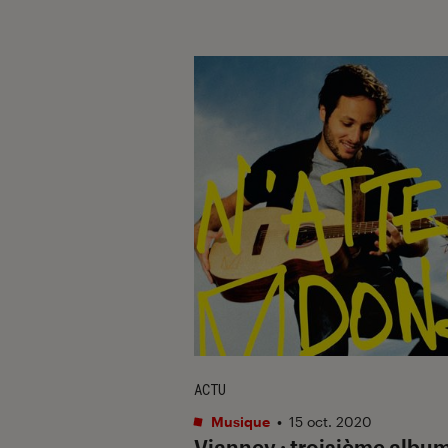
ACTU
Musique
•
15 oct. 2020
Vianney : troisième albu