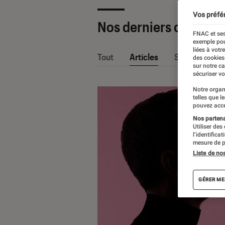
Vos préfé
Nos derniers contenu
FNAC et ses
exemple pou
liées à votr
Tout
Articles
Sélections et
des cookies
sur notre c
sécuriser vo
Notre organ
telles que l
pouvez acce
Nos partenai
Utiliser des
l’identifica
mesure de p
Liste de no
GÉRER ME