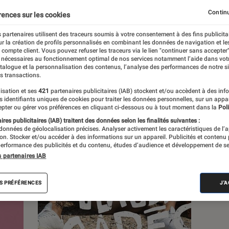
Continu
rences sur les cookies
s
 partenaires utilisent des traceurs soumis à votre consentement à des fins publicita
r la création de profils personnalisés en combinant les données de navigation et l
e compte client. Vous pouvez refuser les traceurs via le lien "continuer sans accepter"
 guides
 nécessaires au fonctionnement optimal de nos services notamment l’aide dans vot
atalogue et la personnalisation des contenus, l’analyse des performances de notre si
s transactions.
isation et ses
421
partenaires publicitaires (IAB) stockent et/ou accèdent à des inf
es identifiants uniques de cookies pour traiter les données personnelles, sur un appa
pter ou gérer vos préférences en cliquant ci-dessous ou à tout moment dans la
Poli
res publicitaires (IAB) traitent des données selon les finalités suivantes :
 données de géolocalisation précises. Analyser activement les caractéristiques de l’
tion. Stocker et/ou accéder à des informations sur un appareil. Publicités et contenu
erformance des publicités et du contenu, études d’audience et développement de se
s partenaires IAB
S PRÉFÉRENCES
J'