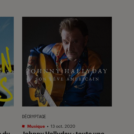
DÉCRYPTAGE
Musique
•
13 oct. 2020
m du
Johnny Hallyday : toute une