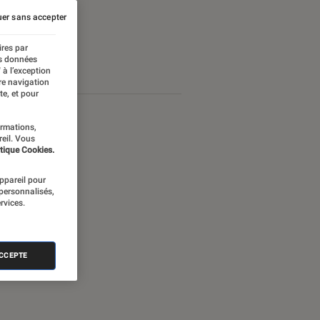
er sans accepter
ires par
es données
 à l’exception
re navigation
te, et pour
ormations,
reil. Vous
tique Cookies.
appareil pour
 personnalisés,
rvices.
ACCEPTE