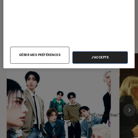
À la une de
VOIR TOUT
l'Éclaireur FNAC
GÉRER MES PRÉFÉRENCES
J'ACCEPTE
l'Éclaireur fnac">