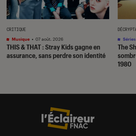
CRITIQUE
DÉCRYPT
Musique
•
07 août. 2026
Séries
THIS & THAT
: Stray Kids gagne en
The S
assurance, sans perdre son identité
sombr
1980