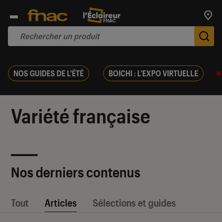
Trouv
De
NOS GUIDES DE L'ÉTÉ
BOICHI : L'EXPO VIRTUELLE
Variété française
Nos derniers contenus
Tout
Articles
Sélections et guides