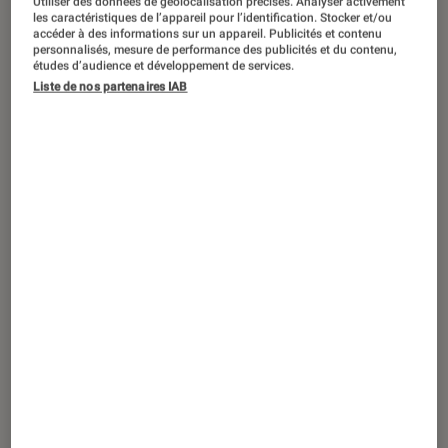
Utiliser des données de géolocalisation précises. Analyser activement
ACTU
les caractéristiques de l’appareil pour l’identification. Stocker et/ou
accéder à des informations sur un appareil. Publicités et contenu
Livres / BD
•
02 nov. 2022
personnalisés, mesure de performance des publicités et du contenu,
En studio avec Bashung
: Un artiste en
études d’audience et développement de services.
Liste de nos partenaires IAB
toute intimité