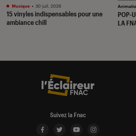
Musique
•
30 juil. 2026
Animati
15 vinyles indispensables pour une
POP-U
ambiance chill
LA FN
Suivez la Fnac