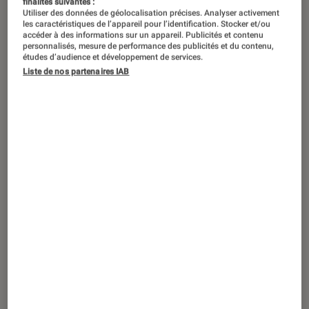
finalités suivantes :
Utiliser des données de géolocalisation précises. Analyser activement
se présente au casting à Marseille. Elle
les caractéristiques de l’appareil pour l’identification. Stocker et/ou
livre une interprétation de What a
accéder à des informations sur un appareil. Publicités et contenu
personnalisés, mesure de performance des publicités et du contenu,
wonderful world de Louis Armstrong
études d’audience et développement de services.
Liste de nos partenaires IAB
qui laisse sans voix le jury. Eliminée à
la grande surprise de tout le monde
en demi-finale, Camélia Jordana, c’est
son nom, n’en a pourtant pas fini de
nous éblouir. Retour sur une artiste à
part qui sera à nouveau dans les bacs
le 29 janvier 2021, avec un quatrième
album.
Un premier album qui annonce
déjà une personnalité forte