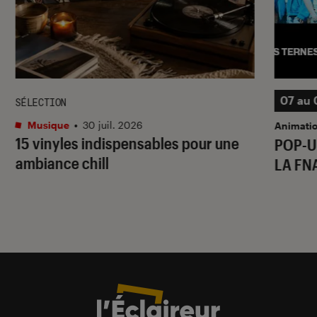
07 au 
SÉLECTION
Musique
•
30 juil. 2026
Animati
15 vinyles indispensables pour une
POP-U
ambiance chill
LA FN