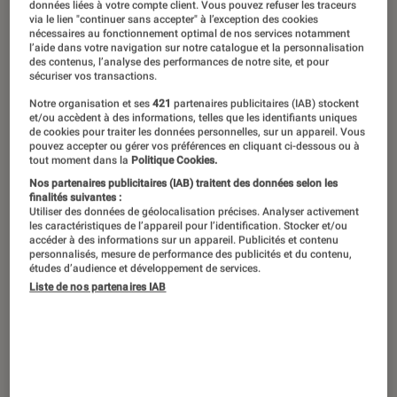
La 29e édition des Victoires de la
données liées à votre compte client. Vous pouvez refuser les traceurs
via le lien "continuer sans accepter" à l’exception des cookies
musique classique aura lieu le
nécessaires au fonctionnement optimal de nos services notamment
l’aide dans votre navigation sur notre catalogue et la personnalisation
mercredi 9 mars 2022. L’événement
des contenus, l’analyse des performances de notre site, et pour
sécuriser vos transactions.
sera présenté par Stéphane Bern. En
plus des catégories soliste
Notre organisation et ses
421
partenaires publicitaires (IAB) stockent
et/ou accèdent à des informations, telles que les identifiants uniques
instrumental, artiste lyrique,
de cookies pour traiter les données personnelles, sur un appareil. Vous
pouvez accepter ou gérer vos préférences en cliquant ci-dessous ou à
compositeur et révélations de l’année,
tout moment dans la
Politique Cookies.
une nouvelle voit le jour : celle des
Nos partenaires publicitaires (IAB) traitent des données selon les
finalités suivantes :
révélations chef d’orchestre.
Utiliser des données de géolocalisation précises. Analyser activement
les caractéristiques de l’appareil pour l’identification. Stocker et/ou
Découvrez la liste complète des
accéder à des informations sur un appareil. Publicités et contenu
personnalisés, mesure de performance des publicités et du contenu,
nommés.
études d’audience et développement de services.
Liste de nos partenaires IAB
Dans la catégorie soliste
instrumental
Emmanuelle Bertrand – violoncelle