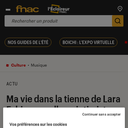
Trouv
De
NOS GUIDES DE L'ÉTÉ
BOICHI : L'EXPO VIRTUELLE
Culture
Musique
ACTU
Ma vie dans la tienne de Lara
Fabian, un album intimiste
Continuer sans accepter
02 septembre 2015
・
Par
Eva
Vos préférences sur les cookies