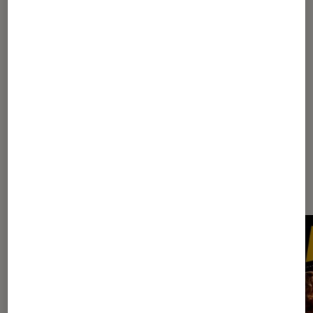
1
...
5
10
...
17
18
19
20
21
22
Les plus lus dans Top film