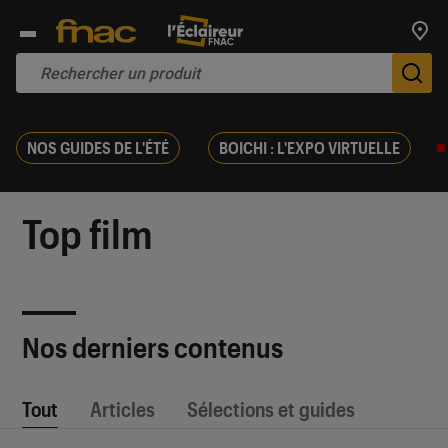
Trouv
De
NOS GUIDES DE L'ÉTÉ
BOICHI : L'EXPO VIRTUELLE
Top film
Nos derniers contenus
Tout
Articles
Sélections et guides