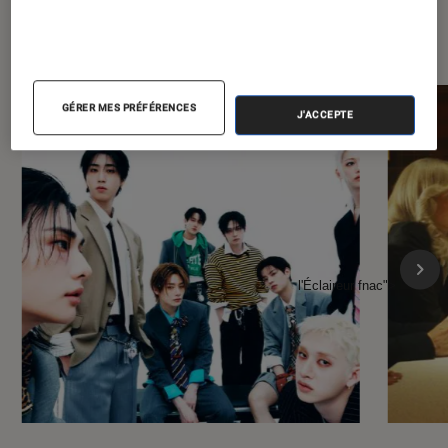
À la une de
VOIR TOUT
l'Éclaireur FNAC
GÉRER MES PRÉFÉRENCES
J'ACCEPTE
l'Éclaireur fnac">