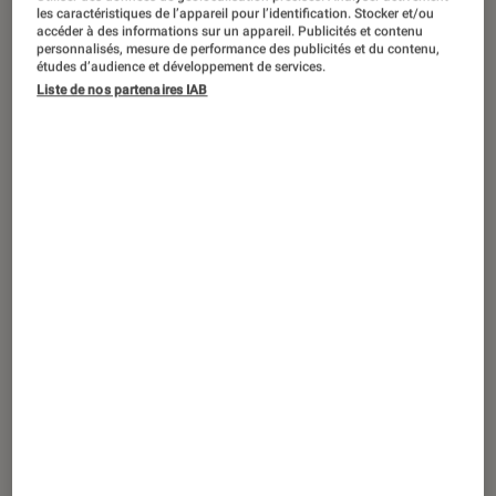
SÉLECTION
les caractéristiques de l’appareil pour l’identification. Stocker et/ou
accéder à des informations sur un appareil. Publicités et contenu
Séries
•
17 sep. 2021
personnalisés, mesure de performance des publicités et du contenu,
études d’audience et développement de services.
Les films et séries dystopiques qui vous
Liste de nos partenaires IAB
feront appréhender le futur !