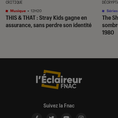
CRITIQUE
DÉCRYPT
Musique
•
12H20
Séries
THIS & THAT
: Stray Kids gagne en
The S
assurance, sans perdre son identité
sombr
1980
Suivez la Fnac