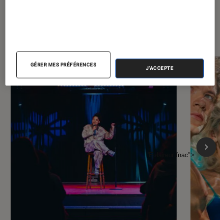
À la une de
VOIR TOUT
l'Éclaireur FNAC
GÉRER MES PRÉFÉRENCES
J'ACCEPTE
l'Éclaireur fnac">