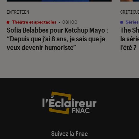
ENTRETIEN
CRITIQU
Théâtre et spectacles
•
08H00
Séries
Sofia Belabbes pour
Ketchup Mayo
:
The S
“Depuis que j’ai 8 ans, je sais que je
la sér
veux devenir humoriste”
l’été ?
Suivez la Fnac