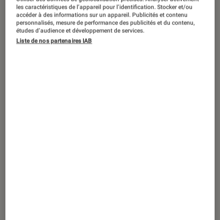
SÉLECTION
les caractéristiques de l’appareil pour l’identification. Stocker et/ou
accéder à des informations sur un appareil. Publicités et contenu
Cinéma
•
07 juil. 2021
personnalisés, mesure de performance des publicités et du contenu,
Les meilleurs films des années 1990
études d’audience et développement de services.
Liste de nos partenaires IAB