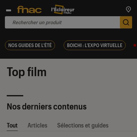
Trouv
De
NOS GUIDES DE L'ÉTÉ
BOICHI : L'EXPO VIRTUELLE
Top film
Nos derniers contenus
Tout
Articles
Sélections et guides