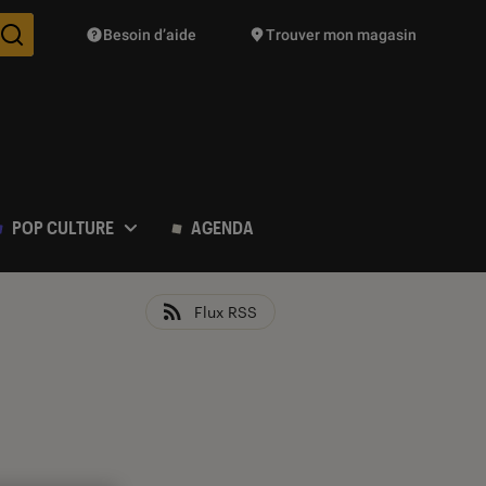
Besoin d’aide
Trouver mon magasin
Des suggestions de produits vont vous être proposées pendant vo
POP CULTURE
AGENDA
Flux RSS