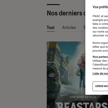
Vos préfé
Nos derniers contenu
FNAC et ses
exemple pou
liées à votr
Tout
Articles
Événéments
des cookies
sur notre c
sécuriser vo
Notre organ
telles que l
pouvez acce
Nos partenai
Utiliser des
l’identifica
mesure de p
Liste de no
GÉRER ME