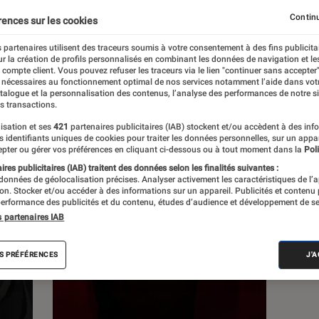
Continu
rences sur les cookies
s
 partenaires utilisent des traceurs soumis à votre consentement à des fins publicita
r la création de profils personnalisés en combinant les données de navigation et l
e compte client. Vous pouvez refuser les traceurs via le lien "continuer sans accepter"
Sélections et guides
 nécessaires au fonctionnement optimal de nos services notamment l’aide dans vot
atalogue et la personnalisation des contenus, l’analyse des performances de notre si
s transactions.
isation et ses
421
partenaires publicitaires (IAB) stockent et/ou accèdent à des inf
es identifiants uniques de cookies pour traiter les données personnelles, sur un appa
pter ou gérer vos préférences en cliquant ci-dessous ou à tout moment dans la
Poli
res publicitaires (IAB) traitent des données selon les finalités suivantes :
 données de géolocalisation précises. Analyser activement les caractéristiques de l’
tion. Stocker et/ou accéder à des informations sur un appareil. Publicités et contenu
erformance des publicités et du contenu, études d’audience et développement de se
s partenaires IAB
S PRÉFÉRENCES
J'