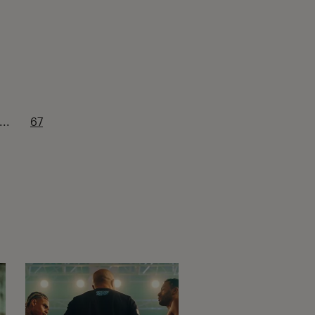
...
67