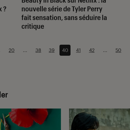
x ?
nouvelle série de Tyler Perry
fait sensation, sans séduire la
critique
.
20
...
38
39
40
41
42
...
50
ler