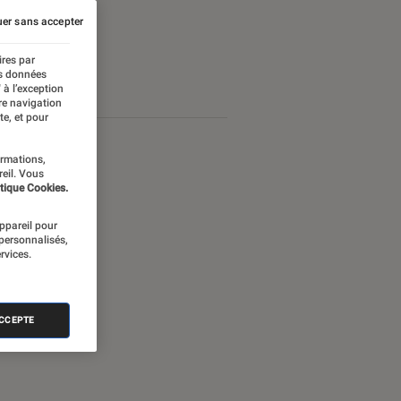
er sans accepter
ires par
es données
 à l’exception
re navigation
te, et pour
ormations,
reil. Vous
tique Cookies.
appareil pour
 personnalisés,
rvices.
ACCEPTE