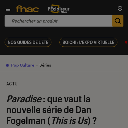
Trouv
De
NOS GUIDES DE L'ÉTÉ
BOICHI : L'EXPO VIRTUELLE
Pop Culture
Séries
ACTU
Paradise
: que vaut la
nouvelle série de Dan
Fogelman (
This is Us
) ?