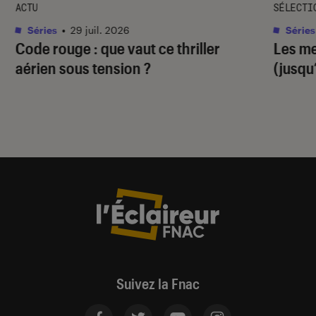
ACTU
SÉLECTI
Séries
•
29 juil. 2026
Séries
Code rouge
: que vaut ce thriller
Les me
aérien sous tension ?
(jusqu
Suivez la Fnac