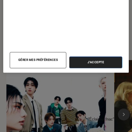
À la une de
VOIR TOUT
l'Éclaireur FNAC
GÉRER MES PRÉFÉRENCES
J'ACCEPTE
l'Éclaireur fnac">