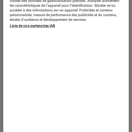
Utiliser des données de géolocalisation précises. Analyser activement
les caractéristiques de l’appareil pour l’identification. Stocker et/ou
Livres / BD
•
14 jan. 2021
accéder à des informations sur un appareil. Publicités et contenu
« Conquistadors » d’Eric Vuillard, la
personnalisés, mesure de performance des publicités et du contenu,
études d’audience et développement de services.
conquête de l’Amérique Latine
Liste de nos partenaires IAB