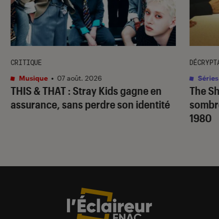
CRITIQUE
DÉCRYPT
Musique
•
07 août. 2026
Séries
THIS & THAT
: Stray Kids gagne en
The S
assurance, sans perdre son identité
sombr
1980