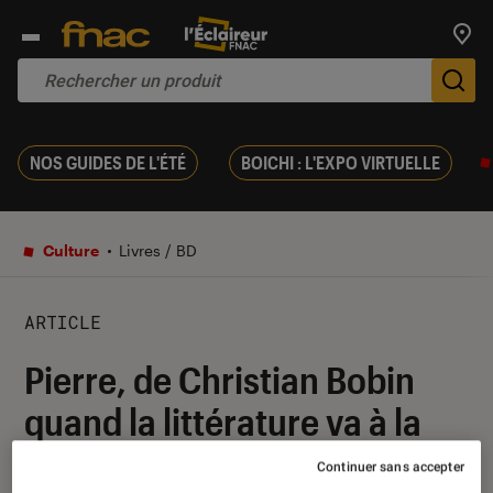
Trouv
De
NOS GUIDES DE L'ÉTÉ
BOICHI : L'EXPO VIRTUELLE
Culture
Livres / BD
ARTICLE
Pierre, de Christian Bobin
quand la littérature va à la
rencontre de la peinture
Continuer sans accepter