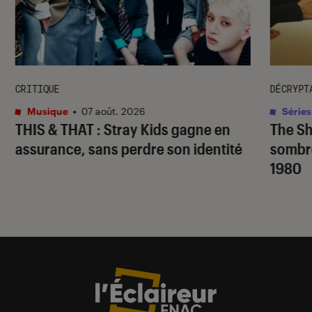
CRITIQUE
DÉCRYPT
Musique
•
07 août. 2026
Séries
THIS & THAT
: Stray Kids gagne en
The S
assurance, sans perdre son identité
sombr
1980