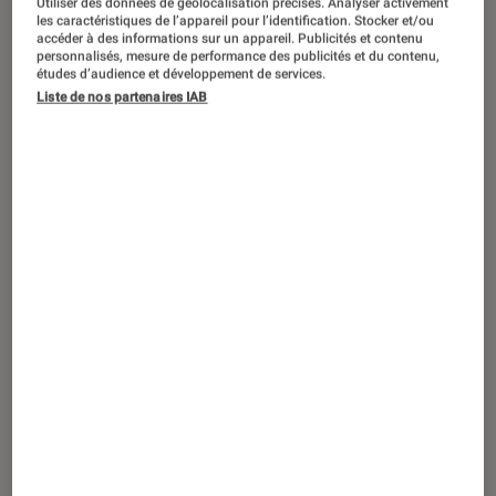
Utiliser des données de géolocalisation précises. Analyser activement
les caractéristiques de l’appareil pour l’identification. Stocker et/ou
Livres / BD
•
07 avr. 2021
accéder à des informations sur un appareil. Publicités et contenu
La race des orphelins d’Oscar Lalo, les
personnalisés, mesure de performance des publicités et du contenu,
études d’audience et développement de services.
mémoires d’une enfant « Lebensborn »
Liste de nos partenaires IAB