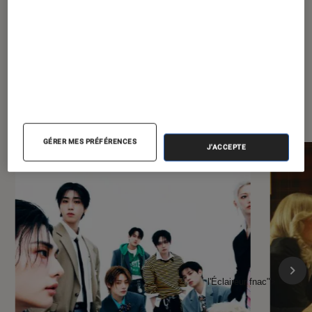
À la une de
VOIR TOUT
l'Éclaireur FNAC
GÉRER MES PRÉFÉRENCES
J'ACCEPTE
l'Éclaireur fnac">