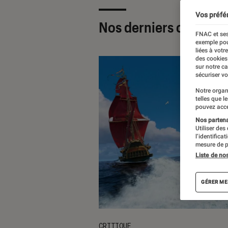
Vos préfé
Nos derniers contenu
FNAC et ses
exemple pou
liées à votr
des cookies
sur notre c
sécuriser vo
Notre organ
telles que l
pouvez acce
Nos partenai
Utiliser des
l’identifica
mesure de p
Liste de no
GÉRER ME
CRITIQUE