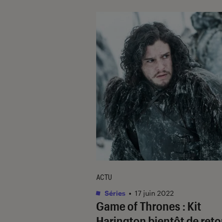
ACTU
Séries
•
17 juin 2022
Game of Thrones
: Kit
Harington bientôt de reto