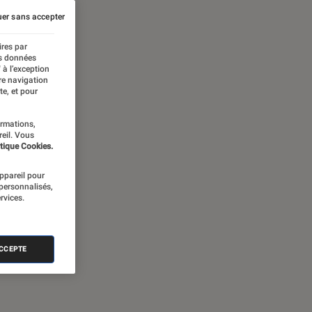
er sans accepter
ires par
es données
 à l’exception
re navigation
te, et pour
ormations,
reil. Vous
tique Cookies.
appareil pour
 personnalisés,
rvices.
ACCEPTE