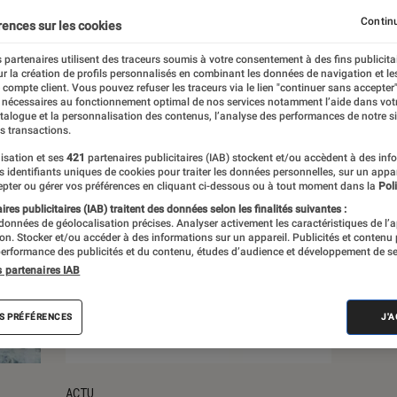
Continu
rences sur les cookies
s
 partenaires utilisent des traceurs soumis à votre consentement à des fins publicita
r la création de profils personnalisés en combinant les données de navigation et l
e compte client. Vous pouvez refuser les traceurs via le lien "continuer sans accepter"
 nécessaires au fonctionnement optimal de nos services notamment l’aide dans vot
atalogue et la personnalisation des contenus, l’analyse des performances de notre si
s transactions.
isation et ses
421
partenaires publicitaires (IAB) stockent et/ou accèdent à des inf
es identifiants uniques de cookies pour traiter les données personnelles, sur un appa
pter ou gérer vos préférences en cliquant ci-dessous ou à tout moment dans la
Poli
res publicitaires (IAB) traitent des données selon les finalités suivantes :
 données de géolocalisation précises. Analyser activement les caractéristiques de l’
tion. Stocker et/ou accéder à des informations sur un appareil. Publicités et contenu
erformance des publicités et du contenu, études d’audience et développement de se
s partenaires IAB
S PRÉFÉRENCES
J'
ACTU