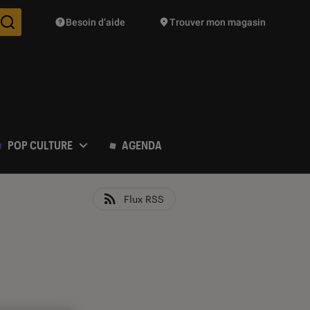
Besoin d’aide
Trouver mon magasin
Des suggestions de produits vont vous être proposées pendant vo
POP CULTURE
AGENDA
Flux RSS