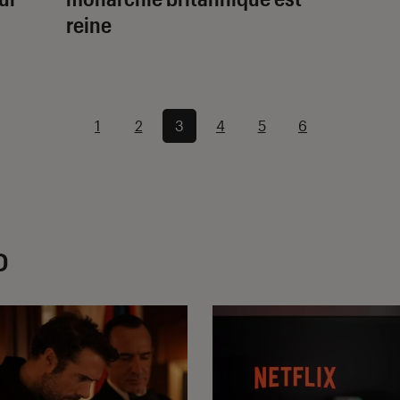
reine
1
2
3
4
5
6
D