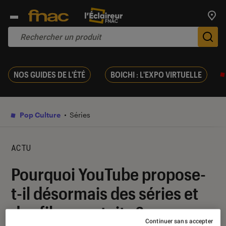
Trouv
De
NOS GUIDES DE L'ÉTÉ
BOICHI : L'EXPO VIRTUELLE
Pop Culture
Séries
ACTU
Pourquoi YouTube propose-
t-il désormais des séries et
des films gratuits ?
Continuer sans accepter