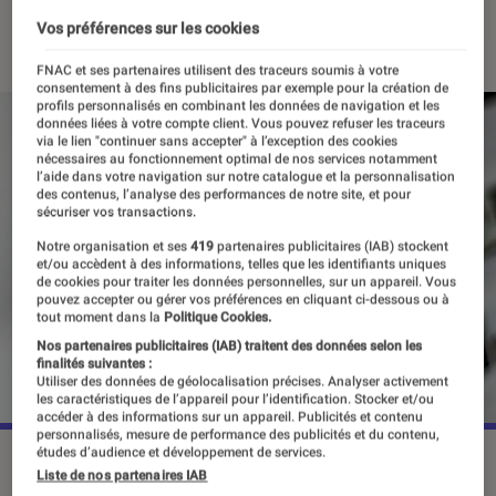
01 avril 2022
・
Par
Alexandre Manceau
Vos préférences sur les cookies
FNAC et ses partenaires utilisent des traceurs soumis à votre
consentement à des fins publicitaires par exemple pour la création de
profils personnalisés en combinant les données de navigation et les
données liées à votre compte client. Vous pouvez refuser les traceurs
via le lien "continuer sans accepter" à l’exception des cookies
nécessaires au fonctionnement optimal de nos services notamment
l’aide dans votre navigation sur notre catalogue et la personnalisation
des contenus, l’analyse des performances de notre site, et pour
sécuriser vos transactions.
Notre organisation et ses
419
partenaires publicitaires (IAB) stockent
et/ou accèdent à des informations, telles que les identifiants uniques
de cookies pour traiter les données personnelles, sur un appareil. Vous
pouvez accepter ou gérer vos préférences en cliquant ci-dessous ou à
tout moment dans la
Politique Cookies.
Nos partenaires publicitaires (IAB) traitent des données selon les
finalités suivantes :
Utiliser des données de géolocalisation précises. Analyser activement
les caractéristiques de l’appareil pour l’identification. Stocker et/ou
accéder à des informations sur un appareil. Publicités et contenu
personnalisés, mesure de performance des publicités et du contenu,
études d’audience et développement de services.
La décision de YouTube pourrait marquer l'entrée de Google
Liste de nos partenaires IAB
dans "la guerre du streaming".
©Unsplash