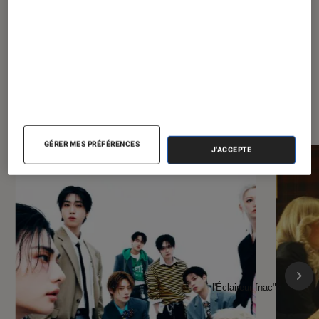
À la une de
VOIR TOUT
l'Éclaireur FNAC
GÉRER MES PRÉFÉRENCES
J'ACCEPTE
l'Éclaireur fnac">