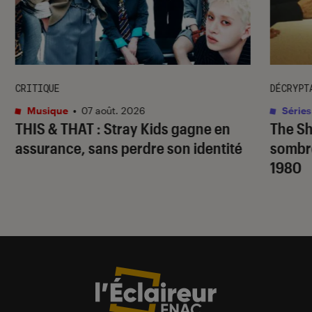
CRITIQUE
DÉCRYPT
Musique
•
07 août. 2026
Séries
THIS & THAT
: Stray Kids gagne en
The S
assurance, sans perdre son identité
sombr
1980