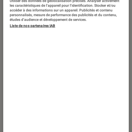
Utiliser des données de géolocalisation précises. Analyser activement
VIDÉO
les caractéristiques de l’appareil pour l’identification. Stocker et/ou
accéder à des informations sur un appareil. Publicités et contenu
Maison
•
01 juil. 2016
personnalisés, mesure de performance des publicités et du contenu,
Opération ventre plat et votre flore
études d’audience et développement de services.
Liste de nos partenaires IAB
intestinale vous remerciera