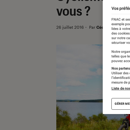
vous ?
Vos préfé
FNAC et ses
exemple pou
26 juillet 2016
・
Par
Cédric V.
liées à votr
des cookies
sur notre c
sécuriser vo
Notre organ
telles que l
pouvez acce
Nos partenai
Utiliser des
l’identifica
mesure de p
Liste de no
GÉRER ME