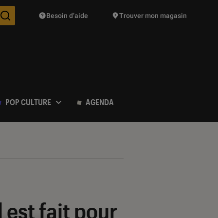
Besoin d’aide
Trouver mon magasin
Des suggestions de produits vont vous être proposées pendant vo
POP CULTURE
AGENDA
est fait pour