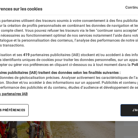
Continu
rences sur les cookies
 partenaires utilisent des traceurs soumis à votre consentement à des fins publicita
r la création de profils personnalisés en combinant les données de navigation et l
e compte client. Vous pouvez refuser les traceurs via le lien "continuer sans accepter"
 nécessaires au fonctionnement optimal de nos services notamment l’aide dans vot
atalogue et la personnalisation des contenus, l’analyse des performances de notre si
s transactions.
isation et ses
419
partenaires publicitaires (IAB) stockent et/ou accèdent à des inf
Sél
es identifiants uniques de cookies pour traiter les données personnelles, sur un appa
pter ou gérer vos préférences en cliquant ci-dessous ou à tout moment dans la
Poli
res publicitaires (IAB) traitent des données selon les finalités suivantes :
 données de géolocalisation précises. Analyser activement les caractéristiques de l’
tion. Stocker et/ou accéder à des informations sur un appareil. Publicités et contenu
erformance des publicités et du contenu, études d’audience et développement de se
s partenaires IAB
S PRÉFÉRENCES
J'