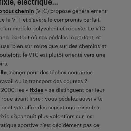
 fixie, électrique…
o tout chemin
(VTC) propose généralement
ue le VTT et s’avère le compromis parfait
 d’un modèle polyvalent et robuste. Le VTC
nel partout où ses pédales le portent, et
aussi bien sur route que sur des chemins et
toutefois, le VTC est plutôt orienté vers une
irs.
lle
, conçu pour des tâches courantes
avail ou le transport des courses ?
 2000, les «
fixies
» se distinguent par leur
 roue avant libre : vous pédalez aussi vite
peut vite offrir des sensations grisantes.
fixie s’épanouit plus volontiers sur les
pratique sportive n’est décidément pas ce