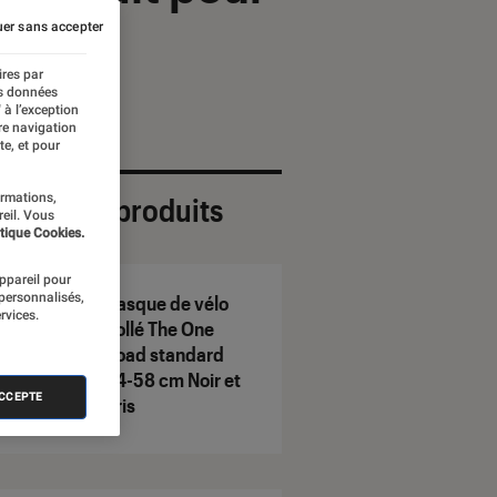
er sans accepter
ires par
es données
 à l’exception
re navigation
te, et pour
ormations,
ection de produits
reil. Vous
tique Cookies.
appareil pour
 personnalisés,
Casque de vélo
rvices.
Bollé The One
Road standard
54-58 cm Noir et
ACCEPTE
gris