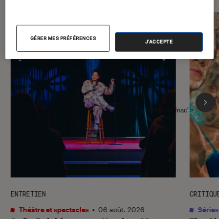
GÉRER MES PRÉFÉRENCES
J'ACCEPTE
l'Éclaireur fnac">
ENTRETIEN
CRITIQU
Théâtre et spectacles
•
06 août. 2026
Séries