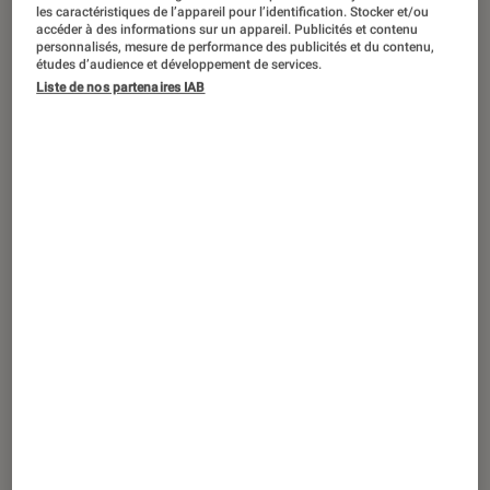
SÉLECTION
les caractéristiques de l’appareil pour l’identification. Stocker et/ou
accéder à des informations sur un appareil. Publicités et contenu
Livres / BD
•
12 jan. 2026
personnalisés, mesure de performance des publicités et du contenu,
études d’audience et développement de services.
Le mois de la BD : la sélection des
Liste de nos partenaires IAB
romans graphiques