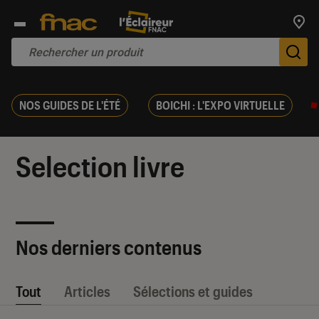
Trouv
De
NOS GUIDES DE L'ÉTÉ
BOICHI : L'EXPO VIRTUELLE
Selection livre
Nos derniers contenus
Tout
Articles
Sélections et guides