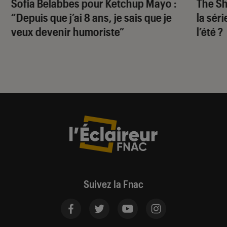
Sofia Belabbes pour
Ketchup Mayo
:
The S
“Depuis que j’ai 8 ans, je sais que je
la sér
veux devenir humoriste”
l’été ?
Suivez la Fnac