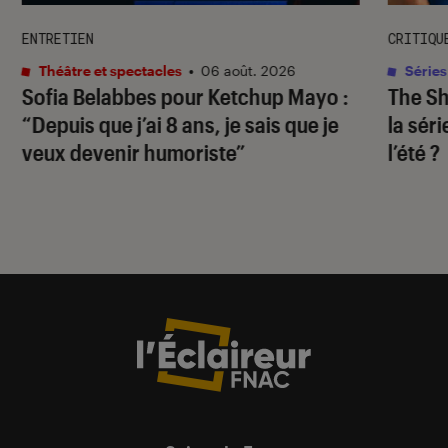
ENTRETIEN
CRITIQU
Théâtre et spectacles
•
06 août. 2026
Séries
Sofia Belabbes pour
Ketchup Mayo
:
The S
“Depuis que j’ai 8 ans, je sais que je
la sér
veux devenir humoriste”
l’été ?