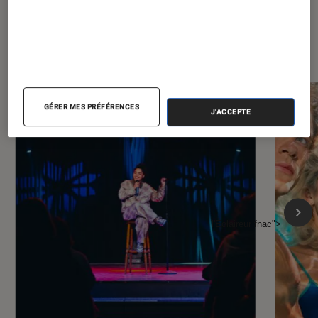
À la une de
VOIR TOUT
l'Éclaireur FNAC
GÉRER MES PRÉFÉRENCES
J'ACCEPTE
l'Éclaireur fnac">