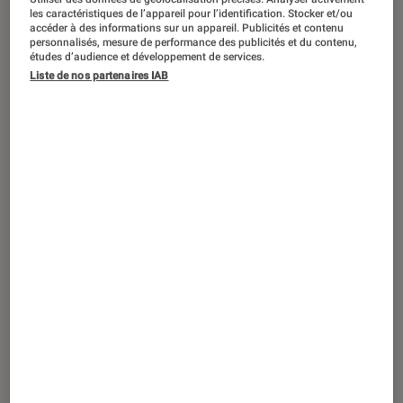
SÉLECTION
les caractéristiques de l’appareil pour l’identification. Stocker et/ou
accéder à des informations sur un appareil. Publicités et contenu
Livres / BD
•
14 août. 2024
personnalisés, mesure de performance des publicités et du contenu,
Les meilleurs livres sur les Jeux
études d’audience et développement de services.
Liste de nos partenaires IAB
Olympiques et les Jeux Paralympiques