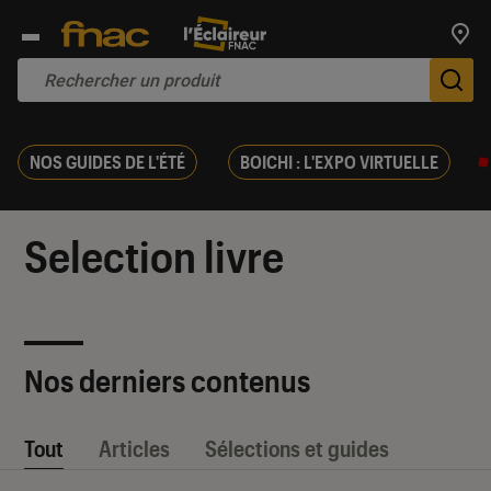
Trouv
De
NOS GUIDES DE L'ÉTÉ
BOICHI : L'EXPO VIRTUELLE
Selection livre
Nos derniers contenus
Tout
Articles
Sélections et guides