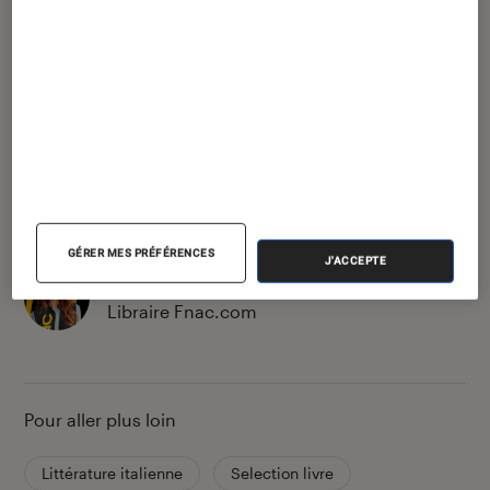
écoutant du Georges Delerue.
Partager
Article rédigé par
GÉRER MES PRÉFÉRENCES
J'ACCEPTE
Melanie C.
Libraire Fnac.com
Pour aller plus loin
Littérature italienne
Selection livre