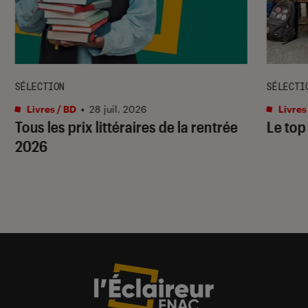
SÉLECTION
SÉLECTI
Livres / BD
•
28 juil. 2026
Livres
Tous les prix littéraires de la rentrée
Le top
2026