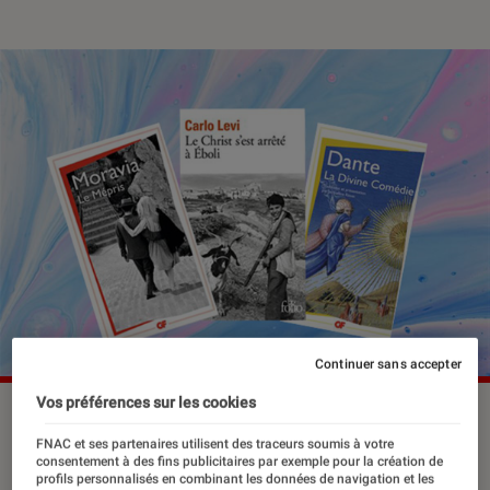
Continuer sans accepter
Vos préférences sur les cookies
FNAC et ses partenaires utilisent des traceurs soumis à votre
Mamma Mia ! Et si on lisait autant avec
consentement à des fins publicitaires par exemple pour la création de
les yeux qu’avec les mains ?
profils personnalisés en combinant les données de navigation et les