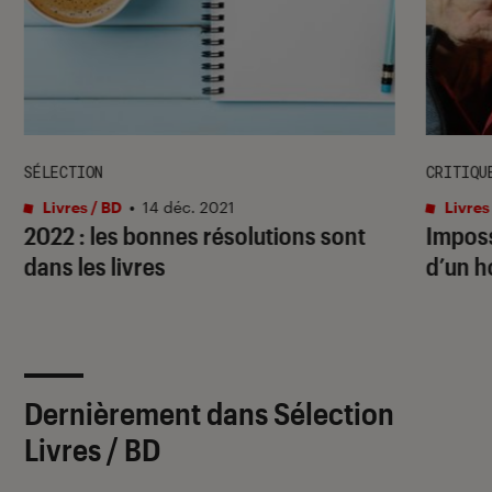
SÉLECTION
CRITIQU
Livres / BD
•
14 déc. 2021
Livres
2022 : les bonnes résolutions sont
Imposs
dans les livres
d’un h
Dernièrement dans Sélection
Livres / BD