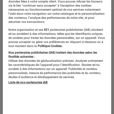
données liées à votre compte client. Vous pouvez refuser les traceurs
D’Umberto Eco à Primo Levi, en
via le lien "continuer sans accepter" à l’exception des cookies
nécessaires au fonctionnement optimal de nos services notamment
passant par Dante et Pétrarque, la
l’aide dans votre navigation sur notre catalogue et la personnalisation
des contenus, l’analyse des performances de notre site, et pour
littérature italienne déchaîne les
sécuriser vos transactions.
cœurs et les passions. Voici quelques
Notre organisation et ses
421
partenaires publicitaires (IAB) stockent
et/ou accèdent à des informations, telles que les identifiants uniques
exemples de livres à lire absolument
de cookies pour traiter les données personnelles, sur un appareil. Vous
pouvez accepter ou gérer vos préférences en cliquant ci-dessous ou à
et qui ne manqueront pas de vous…
tout moment dans la
Politique Cookies.
botter !
Nos partenaires publicitaires (IAB) traitent des données selon les
finalités suivantes :
Utiliser des données de géolocalisation précises. Analyser activement
les caractéristiques de l’appareil pour l’identification. Stocker et/ou
accéder à des informations sur un appareil. Publicités et contenu
Le Nom de la
personnalisés, mesure de performance des publicités et du contenu,
études d’audience et développement de services.
rose –
Liste de nos partenaires IAB
Umberto
Ecco
Revêtez vos robes
de bure et vos