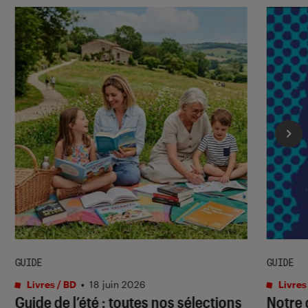
GUIDE
GUIDE
Livres / BD
•
18 juin 2026
Livres
Guide de l’été : toutes nos sélections
Notre 