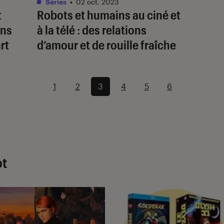
Séries
•
02 oct. 2023
t
Robots et humains au ciné et
ins
à la télé : des relations
rt
d’amour et de rouille fraîche
1
2
3
4
5
6
ot