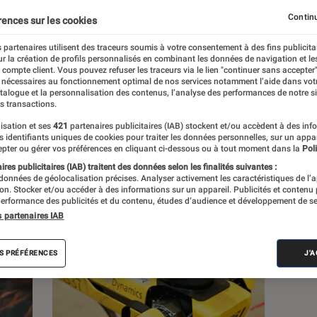
Continu
rences sur les cookies
s
 partenaires utilisent des traceurs soumis à votre consentement à des fins publicita
r la création de profils personnalisés en combinant les données de navigation et l
e compte client. Vous pouvez refuser les traceurs via le lien "continuer sans accepter"
 guides
Tests
 nécessaires au fonctionnement optimal de nos services notamment l’aide dans vot
atalogue et la personnalisation des contenus, l’analyse des performances de notre si
s transactions.
isation et ses
421
partenaires publicitaires (IAB) stockent et/ou accèdent à des inf
es identifiants uniques de cookies pour traiter les données personnelles, sur un appa
pter ou gérer vos préférences en cliquant ci-dessous ou à tout moment dans la
Poli
res publicitaires (IAB) traitent des données selon les finalités suivantes :
 données de géolocalisation précises. Analyser activement les caractéristiques de l’
tion. Stocker et/ou accéder à des informations sur un appareil. Publicités et contenu
erformance des publicités et du contenu, études d’audience et développement de se
s partenaires IAB
S PRÉFÉRENCES
J'