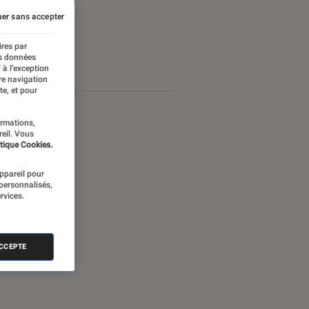
er sans accepter
ires par
es données
 à l’exception
re navigation
te, et pour
ormations,
reil. Vous
tique Cookies.
appareil pour
 personnalisés,
rvices.
ACCEPTE