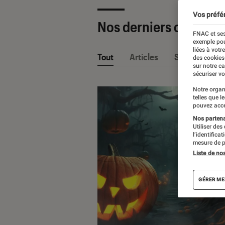
Vos préfé
Nos derniers contenu
FNAC et ses
exemple pou
liées à votr
Tout
Articles
Sélections et
des cookies
sur notre c
sécuriser vo
Notre organ
telles que l
pouvez acce
Nos partenai
Utiliser des
l’identifica
mesure de p
Liste de no
GÉRER ME