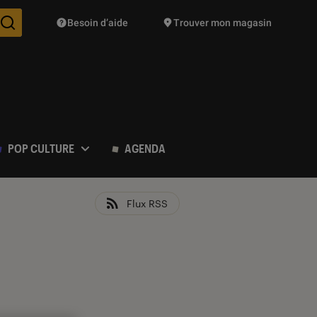
Besoin d’aide
Trouver mon magasin
Des suggestions de produits vont vous être proposées pendant vo
POP CULTURE
AGENDA
Flux RSS