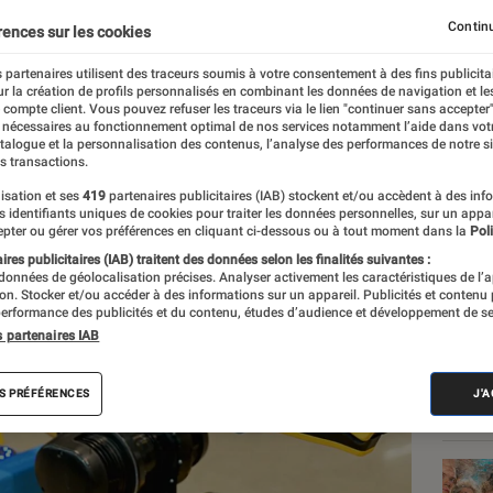
t de Boston Dynamics, p
Continu
rences sur les cookies
arler »
 partenaires utilisent des traceurs soumis à votre consentement à des fins publicita
r la création de profils personnalisés en combinant les données de navigation et l
e compte client. Vous pouvez refuser les traceurs via le lien "continuer sans accepter"
 nécessaires au fonctionnement optimal de nos services notamment l’aide dans vot
atalogue et la personnalisation des contenus, l’analyse des performances de notre si
s transactions.
isation et ses
419
partenaires publicitaires (IAB) stockent et/ou accèdent à des inf
es identifiants uniques de cookies pour traiter les données personnelles, sur un appa
Les
pter ou gérer vos préférences en cliquant ci-dessous ou à tout moment dans la
Poli
res publicitaires (IAB) traitent des données selon les finalités suivantes :
 données de géolocalisation précises. Analyser activement les caractéristiques de l’
tion. Stocker et/ou accéder à des informations sur un appareil. Publicités et contenu
erformance des publicités et du contenu, études d’audience et développement de se
s partenaires IAB
S PRÉFÉRENCES
J'