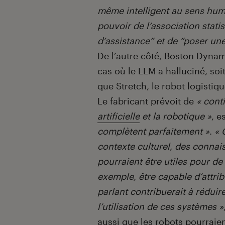
même intelligent au sens hum
pouvoir de l’association stati
d’assistance” et de “poser un
De l’autre côté, Boston Dynam
cas où le LLM a halluciné, soi
que Stretch, le robot logistiqu
Le fabricant prévoit de
« cont
artificielle
et la robotique »
, e
complètent parfaitement »
.
« 
contexte culturel, des connais
pourraient être utiles pour d
exemple, être capable d’attri
parlant contribuerait à réduir
l’utilisation de ces systèmes »
aussi que les robots pourraien