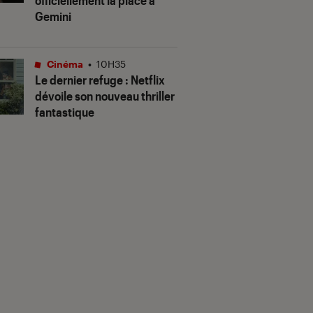
officiellement la place à
Gemini
Cinéma
•
10H35
Le dernier refuge
: Netflix
dévoile son nouveau thriller
fantastique