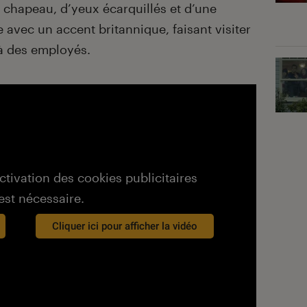
 chapeau, d’yeux écarquillés et d’une
 avec un accent britannique, faisant visiter
é à des employés.
activation des cookies publicitaires
est nécessaire.
Cliquer ici pour afficher la vidéo