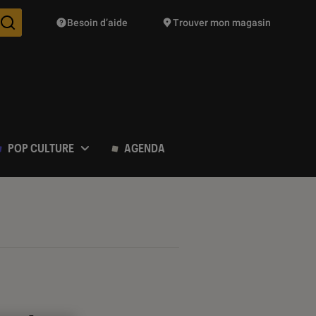
Besoin d’aide
Trouver mon magasin
Des suggestions de produits vont vous être proposées pendant vo
POP CULTURE
AGENDA