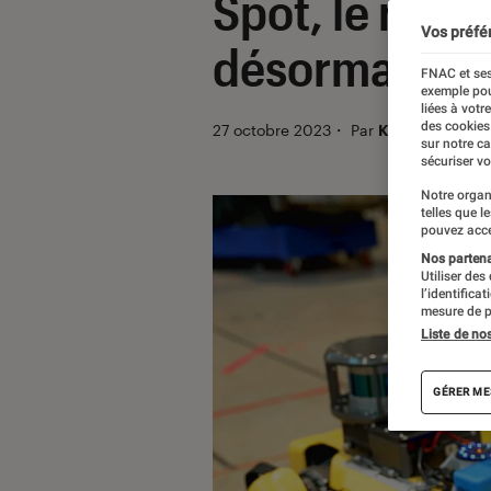
Spot, le robo
Vos préfé
désormais « p
FNAC et ses
exemple pou
liées à votr
des cookies
27 octobre 2023
・
Par
Kesso Diallo
sur notre c
sécuriser vo
Notre organ
telles que l
pouvez acce
Nos partenai
Utiliser des
l’identifica
mesure de p
Liste de no
GÉRER ME