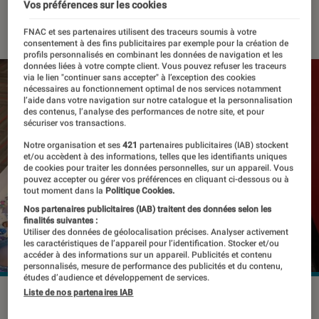
Vos préférences sur les cookies
21 février 2023
・
Par
Kesso Diallo
FNAC et ses partenaires utilisent des traceurs soumis à votre
consentement à des fins publicitaires par exemple pour la création de
profils personnalisés en combinant les données de navigation et les
données liées à votre compte client. Vous pouvez refuser les traceurs
via le lien "continuer sans accepter" à l’exception des cookies
nécessaires au fonctionnement optimal de nos services notamment
l’aide dans votre navigation sur notre catalogue et la personnalisation
des contenus, l’analyse des performances de notre site, et pour
sécuriser vos transactions.
Notre organisation et ses
421
partenaires publicitaires (IAB) stockent
et/ou accèdent à des informations, telles que les identifiants uniques
de cookies pour traiter les données personnelles, sur un appareil. Vous
pouvez accepter ou gérer vos préférences en cliquant ci-dessous ou à
tout moment dans la
Politique Cookies.
Nos partenaires publicitaires (IAB) traitent des données selon les
finalités suivantes :
Utiliser des données de géolocalisation précises. Analyser activement
les caractéristiques de l’appareil pour l’identification. Stocker et/ou
accéder à des informations sur un appareil. Publicités et contenu
personnalisés, mesure de performance des publicités et du contenu,
études d’audience et développement de services.
Liste de nos partenaires IAB
Face aux inquiétudes, l'équipe à l'origine du projet assure
que le robot ne remplacera pas les artistes.
©Université