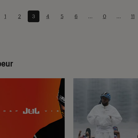
1
2
3
4
5
6
...
0
...
11
peur