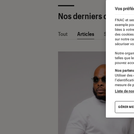
Vos préfé
Nos derniers contenu
FNAC et ses
exemple pou
liées à votr
Tout
Articles
Sélections et
des cookies
sur notre c
sécuriser vo
Notre organ
telles que l
pouvez acce
Nos partenai
Utiliser des
l’identifica
mesure de p
Liste de no
GÉRER ME