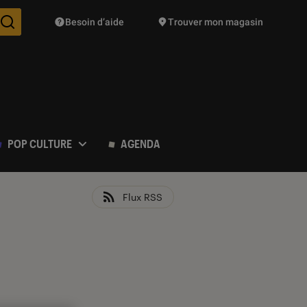
Besoin d’aide
Trouver mon magasin
Des suggestions de produits vont vous être proposées pendant vo
POP CULTURE
AGENDA
Flux RSS