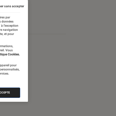
er sans accepter
ires par
es données
 à l’exception
re navigation
te, et pour
ormations,
reil. Vous
tique Cookies.
appareil pour
 personnalisés,
rvices.
ACCEPTE