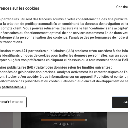
Continu
rences sur les cookies
s
 partenaires utilisent des traceurs soumis à votre consentement à des fins publicita
r la création de profils personnalisés en combinant les données de navigation et l
e compte client. Vous pouvez refuser les traceurs via le lien "continuer sans accepter"
 guides
 nécessaires au fonctionnement optimal de nos services notamment l’aide dans vot
atalogue et la personnalisation des contenus, l’analyse des performances de notre si
s transactions.
isation et ses
421
partenaires publicitaires (IAB) stockent et/ou accèdent à des inf
es identifiants uniques de cookies pour traiter les données personnelles, sur un appa
pter ou gérer vos préférences en cliquant ci-dessous ou à tout moment dans la
Poli
res publicitaires (IAB) traitent des données selon les finalités suivantes :
 données de géolocalisation précises. Analyser activement les caractéristiques de l’
tion. Stocker et/ou accéder à des informations sur un appareil. Publicités et contenu
erformance des publicités et du contenu, études d’audience et développement de se
s partenaires IAB
S PRÉFÉRENCES
J'