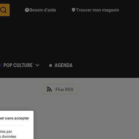
Besoin d’aide
Trouver mon magasin
Des suggestions de produits vont vous être proposées pendant vo
POP CULTURE
AGENDA
Flux RSS
er sans accepter
ires par
es données