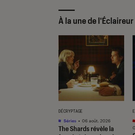
À la une de
l'Éclaireu
DÉCRYPTAGE
E
s
•
06 août. 2026
Séries
•
06 août. 2026
hards
: la série
The Shards
révèle la
0