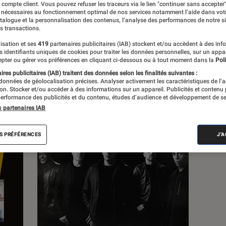
e compte client. Vous pouvez refuser les traceurs via le lien "continuer sans accepter"
 nécessaires au fonctionnement optimal de nos services notamment l’aide dans vot
atalogue et la personnalisation des contenus, l’analyse des performances de notre si
s
s transactions.
isation et ses
419
partenaires publicitaires (IAB) stockent et/ou accèdent à des inf
es identifiants uniques de cookies pour traiter les données personnelles, sur un appa
 guides
pter ou gérer vos préférences en cliquant ci-dessous ou à tout moment dans la
Poli
res publicitaires (IAB) traitent des données selon les finalités suivantes :
 données de géolocalisation précises. Analyser activement les caractéristiques de l’
tion. Stocker et/ou accéder à des informations sur un appareil. Publicités et contenu
erformance des publicités et du contenu, études d’audience et développement de se
s partenaires IAB
S PRÉFÉRENCES
J'