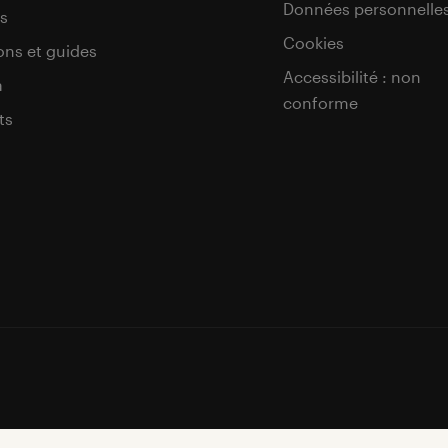
Données personnelle
s
Cookies
ons et guides
Accessibilité : non
a
conforme
ts