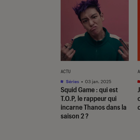
ACTU
A
que
•
16 mai. 2023
Séries
•
03 jan. 2025
ppeur Jul sortira
Squid Game
: qui est
ouvel album le 9
T.O.P, le rappeur qui
prochain
incarne Thanos dans la
saison 2 ?