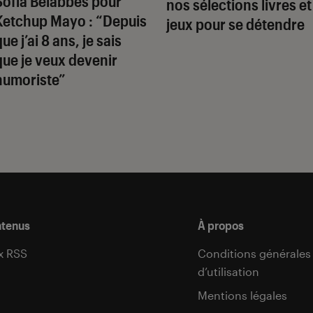
Sofia Belabbes pour
nos sélections livres et
Ketchup Mayo
: “Depuis
jeux pour se détendre
ue j’ai 8 ans, je sais
que je veux devenir
humoriste”
ntenus
À propos
x RSS
Conditions générales
d’utilisation
s
Mentions légales