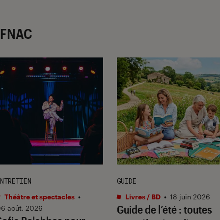
r FNAC
NTRETIEN
GUIDE
Théâtre et spectacles
•
Livres / BD
•
18 juin 2026
Guide de l’été : toutes
6 août. 2026