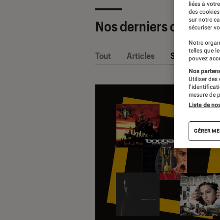
liées à votr
des cookies
sur notre c
Nos derniers contenu
sécuriser vo
Notre organ
telles que l
Tout
Articles
Sélections et
pouvez acce
Nos partenai
Utiliser des
l’identifica
mesure de p
Liste de no
GÉRER ME