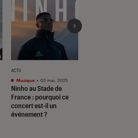
ACTU
SÉLECTION
Musique
•
02 mai. 2025
Musique
•
11 mar. 20
Ninho au Stade de
Rap français : les 
France : pourquoi ce
albums qui ont défi
concert est-il un
genre (d’IAM à PN
événement ?