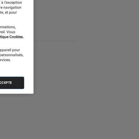
 à l’exception
re navigation
te, et pour
ormations,
reil. Vous
tique Cookies.
appareil pour
 personnalisés,
rvices.
ACCEPTE