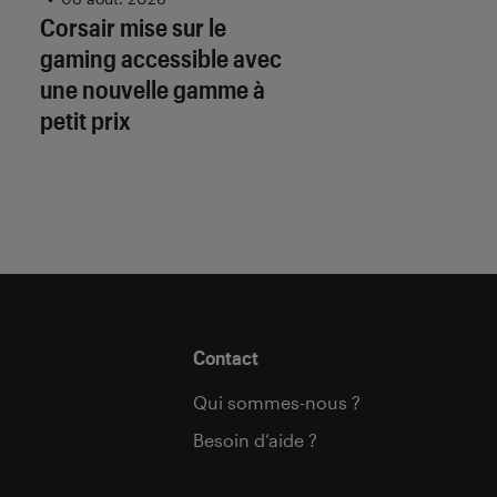
adresses tierces :
Corsair mise sur le
qu’il faut savoir p
gaming accessible avec
préparer
une nouvelle gamme à
petit prix
Contact
Qui sommes-nous ?
Besoin d’aide ?