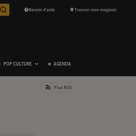
Besoin d’aide
Trouver mon magasin
Des suggestions de produits vont vous être proposées pendant vo
POP CULTURE
AGENDA
Flux RSS