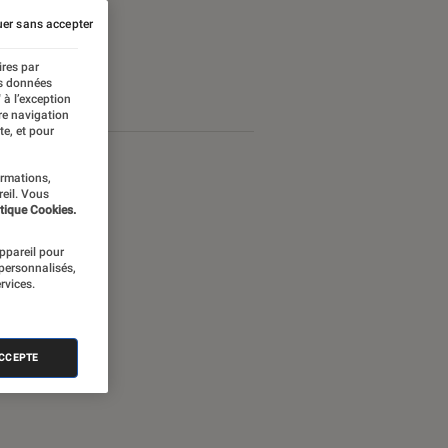
er sans accepter
ires par
es données
 à l’exception
re navigation
te, et pour
ormations,
reil. Vous
tique Cookies.
appareil pour
 personnalisés,
rvices.
ACCEPTE