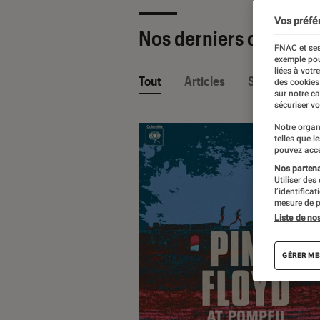
Vos préfé
Nos derniers contenu
FNAC et ses
exemple pou
liées à votr
Tout
Articles
Sélections et
des cookies
sur notre c
sécuriser vo
Notre organ
telles que l
pouvez acce
Nos partenai
Utiliser des
l’identifica
mesure de p
Liste de no
GÉRER ME