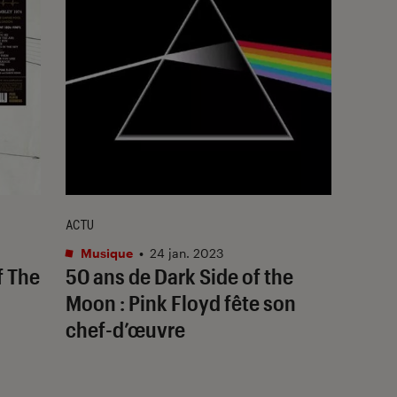
ACTU
Musique
•
24 jan. 2023
f The
50 ans de
Dark Side of the
Moon
: Pink Floyd fête son
chef-d’œuvre