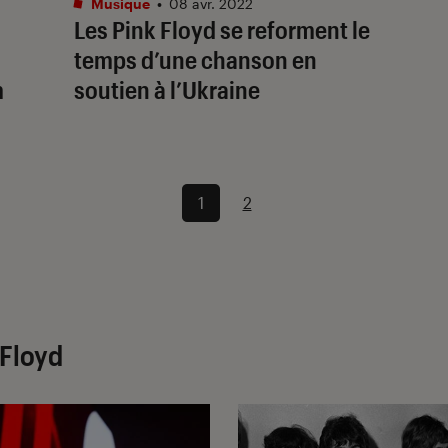
Musique
•
08 avr. 2022
Les Pink Floyd se reforment le
temps d’une chanson en
m
soutien à l’Ukraine
1
2
 Floyd