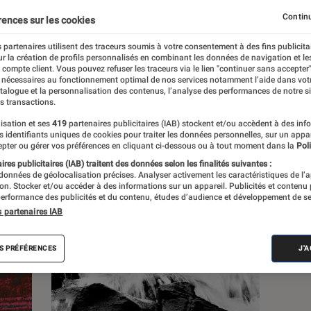
Continu
rences sur les cookies
s
 partenaires utilisent des traceurs soumis à votre consentement à des fins publicita
r la création de profils personnalisés en combinant les données de navigation et l
e compte client. Vous pouvez refuser les traceurs via le lien "continuer sans accepter"
 guides
 nécessaires au fonctionnement optimal de nos services notamment l’aide dans vot
atalogue et la personnalisation des contenus, l’analyse des performances de notre si
s transactions.
isation et ses
419
partenaires publicitaires (IAB) stockent et/ou accèdent à des inf
es identifiants uniques de cookies pour traiter les données personnelles, sur un appa
pter ou gérer vos préférences en cliquant ci-dessous ou à tout moment dans la
Poli
res publicitaires (IAB) traitent des données selon les finalités suivantes :
 données de géolocalisation précises. Analyser activement les caractéristiques de l’
tion. Stocker et/ou accéder à des informations sur un appareil. Publicités et contenu
erformance des publicités et du contenu, études d’audience et développement de se
s partenaires IAB
S PRÉFÉRENCES
J'