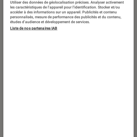
Utiliser des données de géolocalisation précises. Analyser activement
DÉCRYPTAGE
les caractéristiques de l’appareil pour l’identification. Stocker et/ou
accéder à des informations sur un appareil. Publicités et contenu
Mangas
•
21 mai. 2025
personnalisés, mesure de performance des publicités et du contenu,
Et si la nouvelle génération de mangas
études d’audience et développement de services.
renouvelait le genre ?
Liste de nos partenaires IAB