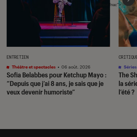
l'Éclaireur fnac">
ENTRETIEN
CRITIQU
Théâtre et spectacles
•
06 août. 2026
Séries
Sofia Belabbes pour
Ketchup Mayo
:
The S
“Depuis que j’ai 8 ans, je sais que je
la sér
veux devenir humoriste”
l’été ?