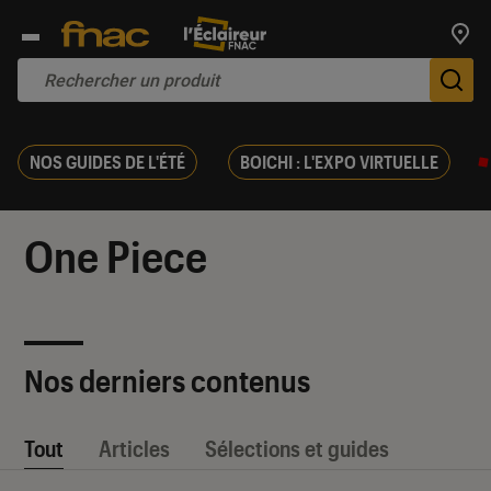
Trouv
De
NOS GUIDES DE L'ÉTÉ
BOICHI : L'EXPO VIRTUELLE
One Piece
Nos derniers contenus
Tout
Articles
Sélections et guides