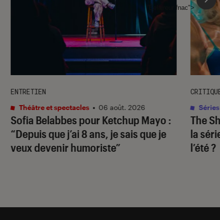
l'Éclaireur fnac">
ENTRETIEN
CRITIQU
Théâtre et spectacles
•
06 août. 2026
Séries
Sofia Belabbes pour
Ketchup Mayo
:
The S
“Depuis que j’ai 8 ans, je sais que je
la sér
veux devenir humoriste”
l’été ?