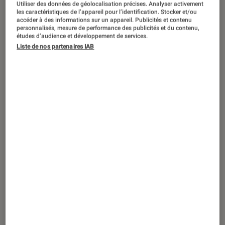
Utiliser des données de géolocalisation précises. Analyser activement
ACTU
les caractéristiques de l’appareil pour l’identification. Stocker et/ou
accéder à des informations sur un appareil. Publicités et contenu
Séries
•
23 août. 2024
personnalisés, mesure de performance des publicités et du contenu,
One Piece
: de nouvelles informations
études d’audience et développement de services.
dévoilées sur la saison 2 du live-action
Liste de nos partenaires IAB