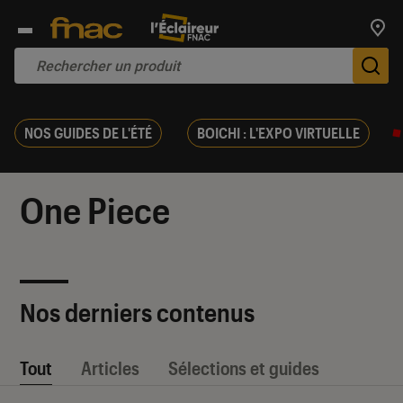
Trouv
De
NOS GUIDES DE L'ÉTÉ
BOICHI : L'EXPO VIRTUELLE
One Piece
Nos derniers contenus
Tout
Articles
Sélections et guides