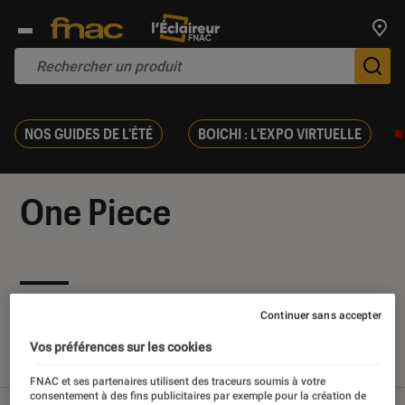
Trouv
De
NOS GUIDES DE L'ÉTÉ
BOICHI : L'EXPO VIRTUELLE
One Piece
Nos derniers contenus
Continuer sans accepter
Vos préférences sur les cookies
Tout
Articles
Sélections et guides
FNAC et ses partenaires utilisent des traceurs soumis à votre
consentement à des fins publicitaires par exemple pour la création de