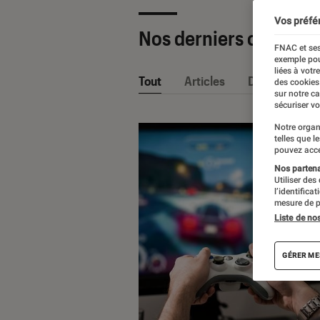
Vos préfé
Nos derniers contenu
FNAC et ses
exemple pou
liées à votr
Tout
Articles
Dossiers
des cookies
sur notre c
sécuriser vo
Notre organ
telles que l
pouvez acce
Nos partenai
Utiliser des
l’identifica
mesure de p
Liste de no
GÉRER ME