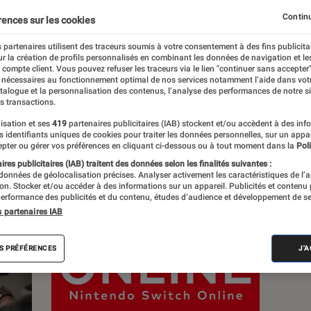
Continu
rences sur les cookies
s
 partenaires utilisent des traceurs soumis à votre consentement à des fins publicita
r la création de profils personnalisés en combinant les données de navigation et l
e compte client. Vous pouvez refuser les traceurs via le lien "continuer sans accepter"
Sélections et guides
Tests
 nécessaires au fonctionnement optimal de nos services notamment l’aide dans vot
atalogue et la personnalisation des contenus, l’analyse des performances de notre si
s transactions.
isation et ses
419
partenaires publicitaires (IAB) stockent et/ou accèdent à des inf
es identifiants uniques de cookies pour traiter les données personnelles, sur un appa
pter ou gérer vos préférences en cliquant ci-dessous ou à tout moment dans la
Poli
res publicitaires (IAB) traitent des données selon les finalités suivantes :
 données de géolocalisation précises. Analyser activement les caractéristiques de l’
tion. Stocker et/ou accéder à des informations sur un appareil. Publicités et contenu
erformance des publicités et du contenu, études d’audience et développement de se
s partenaires IAB
S PRÉFÉRENCES
J'