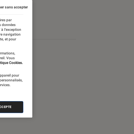
er sans accepter
ires par
es données
 à l’exception
re navigation
te, et pour
ormations,
reil. Vous
tique Cookies.
appareil pour
 personnalisés,
rvices.
ACCEPTE