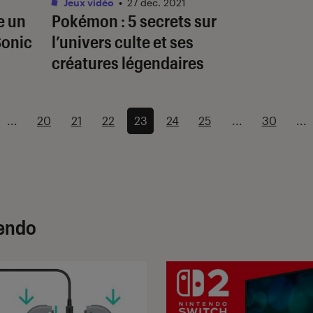
Jeux vidéo
•
27 déc. 2021
e un
Pokémon
: 5 secrets sur
Sonic
l’univers culte et ses
créatures légendaires
...
20
21
22
23
24
25
...
30
...
tendo