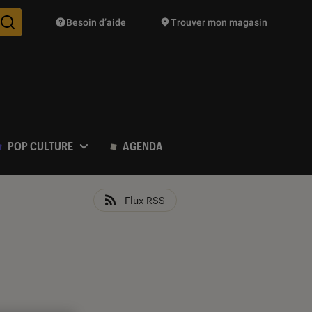
Besoin d’aide
Trouver mon magasin
Des suggestions de produits vont vous être proposées pendant vo
POP CULTURE
AGENDA
Flux RSS