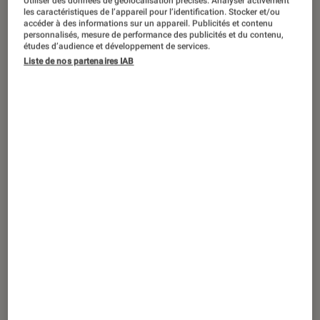
Utiliser des données de géolocalisation précises. Analyser activement
TEST
les caractéristiques de l’appareil pour l’identification. Stocker et/ou
accéder à des informations sur un appareil. Publicités et contenu
Jeux vidéo
•
13 août. 2021
personnalisés, mesure de performance des publicités et du contenu,
Test de Zelda: Skyward Sword HD – la
études d’audience et développement de services.
Liste de nos partenaires IAB
meilleure manière de (re)découvrir le
plus incompris des Zelda