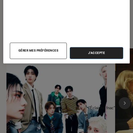
À la une de
VOIR TOUT
l'Éclaireur FNAC
GÉRER MES PRÉFÉRENCES
J'ACCEPTE
l'Éclaireur fnac">