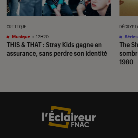
CRITIQUE
DÉCRYPT
Musique
•
12H20
Séries
THIS & THAT
: Stray Kids gagne en
The S
assurance, sans perdre son identité
sombr
1980