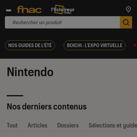
Trouv
De
NOS GUIDES DE L'ÉTÉ
BOICHI : L'EXPO VIRTUELLE
Nintendo
Nos derniers contenus
Tout
Articles
Dossiers
Sélections et guid