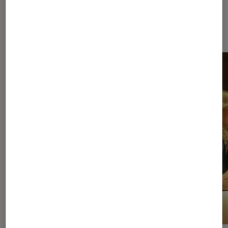
À la une de
VOIR TOUT
l'Éclaireur FNAC
l'Éclaireur fnac">