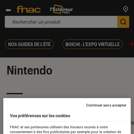
Trouv
De
NOS GUIDES DE L'ÉTÉ
BOICHI : L'EXPO VIRTUELLE
Nintendo
Nos derniers contenus
Continuer sans accepter
Vos préférences sur les cookies
Tout
Articles
Dossiers
Sélections et guid
FNAC et ses partenaires utilisent des traceurs soumis à votre
consentement à des fins publicitaires par exemple pour la création de