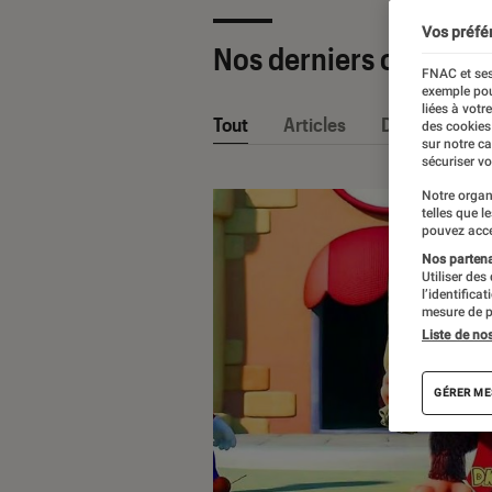
Vos préfé
Nos derniers contenu
FNAC et ses
exemple pou
liées à votr
Tout
Articles
Dossiers
des cookies
sur notre c
sécuriser vo
Notre organ
telles que l
pouvez acce
Nos partenai
Utiliser des
l’identifica
mesure de p
Liste de no
GÉRER ME