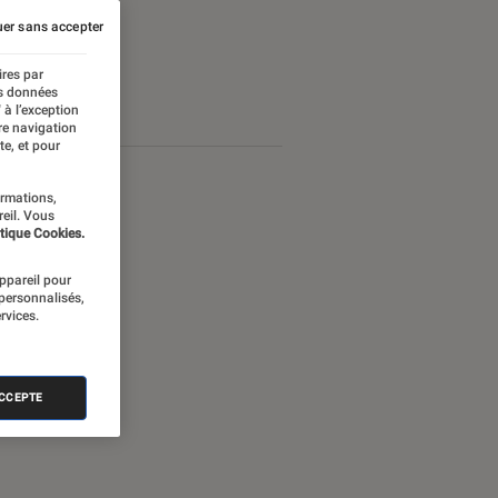
er sans accepter
ires par
es données
 à l’exception
re navigation
te, et pour
ormations,
reil. Vous
tique Cookies.
appareil pour
 personnalisés,
rvices.
ACCEPTE