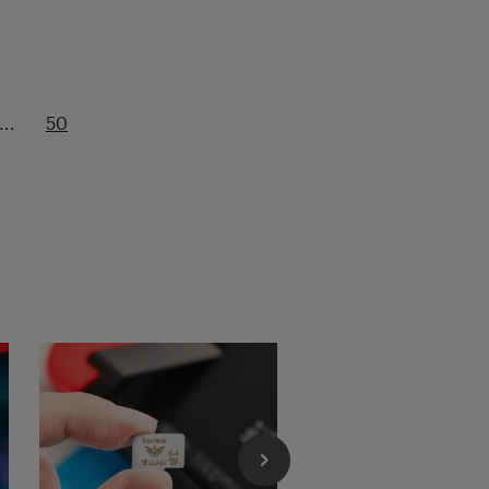
...
50