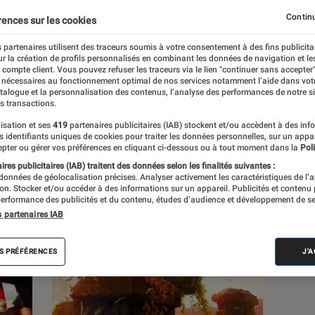
Continu
rences sur les cookies
s
 partenaires utilisent des traceurs soumis à votre consentement à des fins publicita
r la création de profils personnalisés en combinant les données de navigation et l
e compte client. Vous pouvez refuser les traceurs via le lien "continuer sans accepter"
Sélections et guides
Tests
 nécessaires au fonctionnement optimal de nos services notamment l’aide dans vot
atalogue et la personnalisation des contenus, l’analyse des performances de notre si
s transactions.
isation et ses
419
partenaires publicitaires (IAB) stockent et/ou accèdent à des inf
es identifiants uniques de cookies pour traiter les données personnelles, sur un appa
pter ou gérer vos préférences en cliquant ci-dessous ou à tout moment dans la
Poli
res publicitaires (IAB) traitent des données selon les finalités suivantes :
 données de géolocalisation précises. Analyser activement les caractéristiques de l’
tion. Stocker et/ou accéder à des informations sur un appareil. Publicités et contenu
erformance des publicités et du contenu, études d’audience et développement de se
s partenaires IAB
S PRÉFÉRENCES
J'